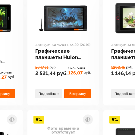
Артикул:
Kamvas Pro 22 (2019)
Артикул:
Arti
Графические
Графиче
планшеты Huion
планшет
n
Kamvas Pro 22 (2019)
Artist 12 
T-116
2647.51
руб.
1203.45
руб.
Экономия
ономия
126,07
2 521,44
руб.
1 146,14
р
руб.
,27
руб.
орзину
Подробнее
В корзину
Подробнее
5%
5%