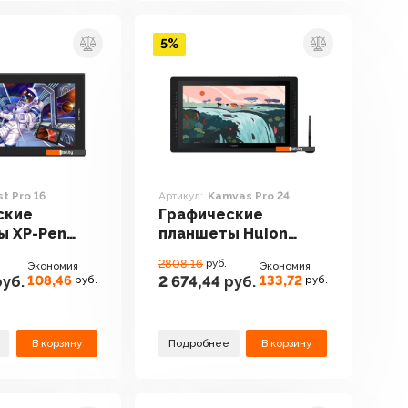
5%
st Pro 16
Артикул:
Kamvas Pro 24
ские
Графические
ы XP-Pen
планшеты Huion
 16
Kamvas Pro 24
2808.16
руб.
Экономия
Экономия
108,46
133,72
уб.
2 674,44
руб.
руб.
руб.
В корзину
Подробнее
В корзину