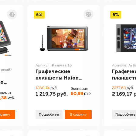
5%
5%
Артикул:
Kamvas 16
Артикул:
Arti
ерный)
Графические
Графиче
планшеты Huion
планшет
lo
Kamvas 16
Artist Pro
n2
1280.74
руб.
2277.63
руб.
Экономия
ономия
60,99
1 219,75
руб.
2 169,17
р
руб.
,38
руб.
орзину
Подробнее
В корзину
Подробнее