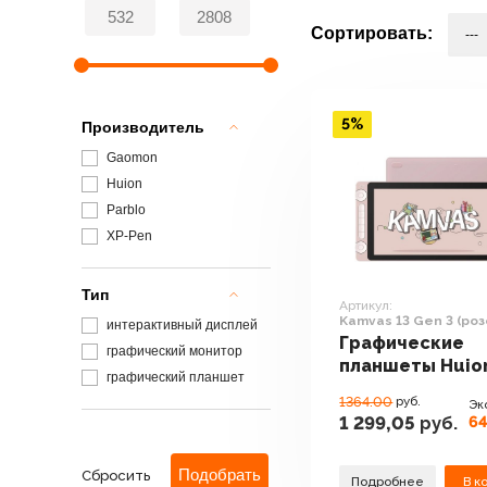
Сортировать:
5%
Производитель
Gaomon
Huion
Parblo
XP-Pen
Тип
Артикул:
Kamvas 13 Gen 3 (ро
интерактивный дисплей
Графические
графический монитор
планшеты Huio
графический планшет
Kamvas 13 Gen 
1364.00
руб.
Эк
(розовый)
64
1 299,05
руб.
Сбросить
Подробнее
В к