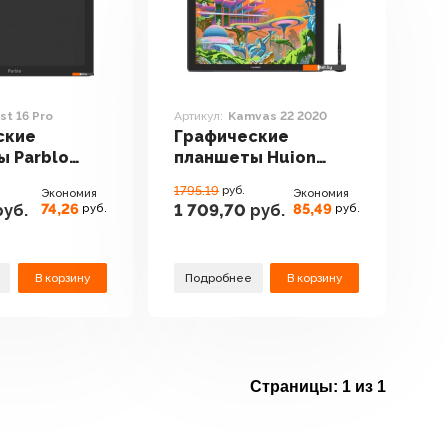
st 16 Pro
Артикул:
Kamvas 22 2020
ские
Графические
ы Parblo
планшеты Huion
Pro
Kamvas 22 2020
1795.19
руб.
Экономия
Экономия
74,26
85,49
уб.
1 709,70
руб.
руб.
руб.
В корзину
Подробнее
В корзину
Страницы:
1 из 1