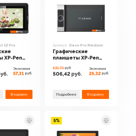
st 12 Pro
Артикул:
Deco Pro Medium
ские
Графические
ы XP-Pen
планшеты XP-Pen
Pro
Deco Pro Medium
531.74
руб.
Экономия
Экономия
57,31
25,32
уб.
506,42
руб.
руб.
руб.
В корзину
Подробнее
В корзину
5%