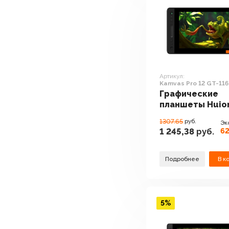
Артикул:
Kamvas Pro 12 GT-116
Графические
планшеты Huio
Kamvas Pro 12 G
1307.65
руб.
Эк
62
1 245,38
руб.
Подробнее
В к
5%