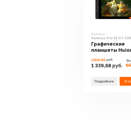
Артикул:
Kamvas Pro 13 GT-13
Графические
планшеты Huio
Kamvas Pro 13 G
1406.66
руб.
Эк
66
1 339,68
руб.
Подробнее
В к