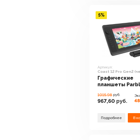
5%
Артикул:
Coast 12 Pro Gen2 (ч
Графические
планшеты Parb
Coast 12 Pro Ge
1015.98
руб.
Эк
(черный)
48
967,60
руб.
Подробнее
В к