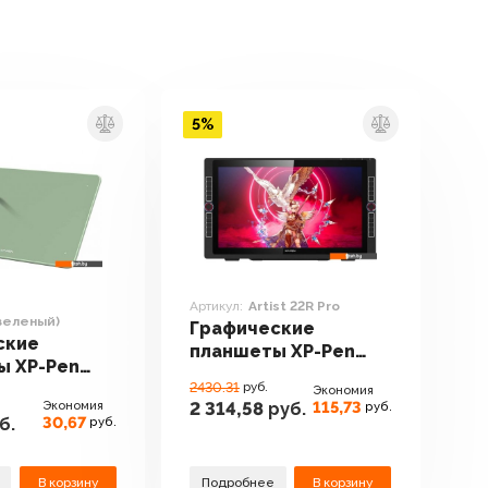
5%
Артикул:
Artist 22R Pro
(зеленый)
Графические
ские
планшеты XP-Pen
ы XP-Pen
Artist 22R Pro
V2 (зеленый)
2430.31
руб.
Экономия
Экономия
115,73
2 314,58
руб.
руб.
30,67
б.
руб.
В корзину
Подробнее
В корзину