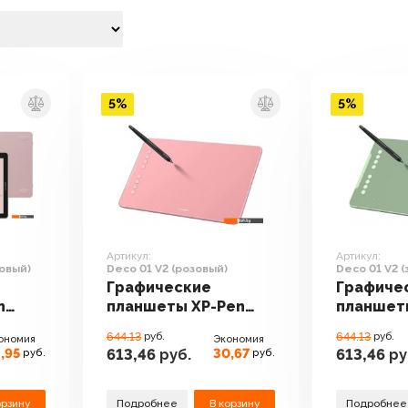
5%
5%
Артикул:
Артикул:
зовый)
Deco 01 V2 (розовый)
Deco 01 V2 
Графические
Графиче
n
планшеты XP-Pen
планшет
3
Deco 01 V2 (розовый)
Deco 01 
644.13
руб.
644.13
руб.
ономия
Экономия
,95
30,67
613,46
руб.
613,46
ру
руб.
руб.
орзину
Подробнее
В корзину
Подробнее