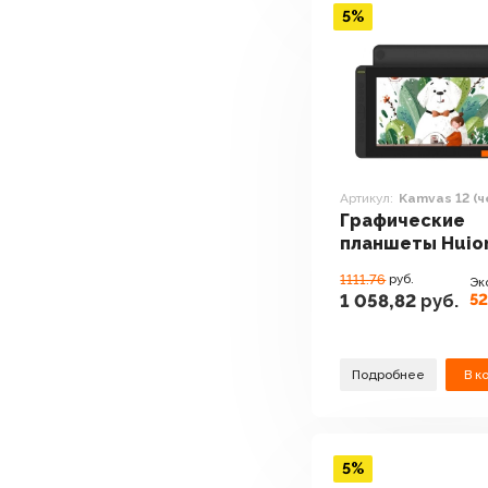
5%
Артикул:
Kamvas 12 (
Графические
планшеты Huio
Kamvas 12 (чер
1111.76
руб.
Эк
52
1 058,82
руб.
Подробнее
В к
5%