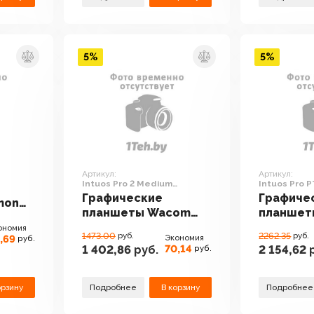
5%
5%
Артикул:
Артикул:
Intuos Pro 2 Medium
Intuos Pro 
[PTH660R]
размер)
Графические
Графиче
mon
планшеты Wacom
планшет
Intuos Pro 2 Medium
Intuos P
ономия
1473.00
руб.
2262.35
руб.
,69
Экономия
руб.
[PTH660R]
(большой
70,14
1 402,86
руб.
2 154,62
р
руб.
орзину
Подробнее
В корзину
Подробнее