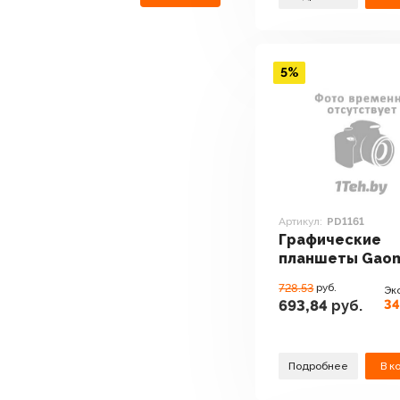
5%
Артикул:
PD1161
Графические
планшеты Gao
PD1161
728.53
руб.
Эк
34
693,84
руб.
Подробнее
В к