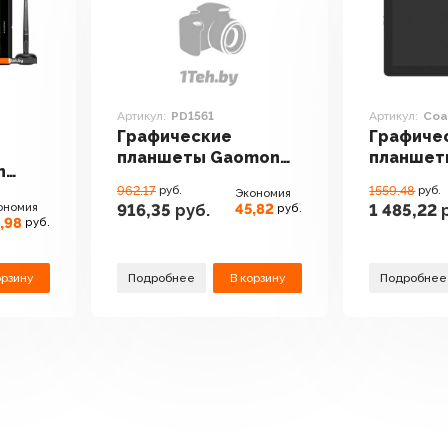
Артикул:
PD1561
Артикул:
Coa
3
Графические
Графиче
планшеты Gaomon
планшет
n
PD1561
Coast 16 
T-133
962.17
руб.
1559.48
руб.
Экономия
ономия
45,82
916,35
руб.
1 485,22
р
руб.
,98
руб.
орзину
Подробнее
В корзину
Подробнее