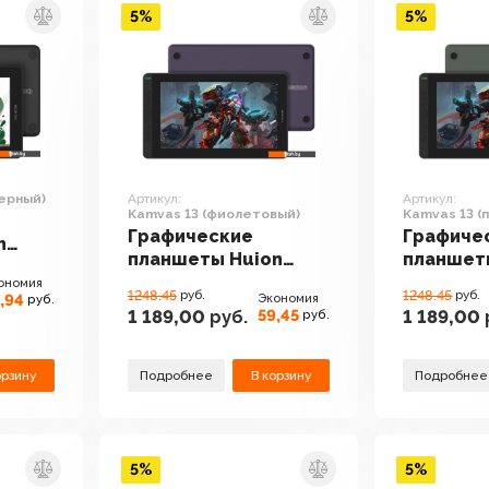
5%
5%
черный)
Артикул:
Артикул:
Kamvas 13 (фиолетовый)
Kamvas 13 (
зеленый)
Графические
Графиче
n
планшеты Huion
планшет
ный)
Kamvas 13
Kamvas 1
ономия
1248.45
руб.
1248.45
руб.
,94
Экономия
руб.
(фиолетовый)
(полуноч
59,45
1 189,00
руб.
1 189,00
руб.
орзину
Подробнее
В корзину
Подробнее
5%
5%