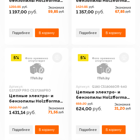
бензопилы Holzfforma
бензопилы Holzfforma
G260 CS26066GY-k37
G466 CS46066OR
1256.85
1424.85
руб.
руб.
Экономия
Экономия
59,85
67,85
1 197,00
руб.
1 357,00
руб.
руб.
руб.
Подробнее
В корзину
Подробнее
В корзину
5%
5%
Артикул:
Артикул:
G180 CS18066OR-k40
G372XP PRO CS37266PRO
Цепные электро- и
Цепные электро- и
бензопилы Holzfforma
бензопилы Holzfforma
G180 CS18066OR-k40
655.20
руб.
Экономия
G372XP PRO CS37266PRO
1502.70
руб.
31,20
Экономия
624,00
руб.
руб.
71,56
1 431,14
руб.
руб.
Подробнее
В корзину
Подробнее
В корзину