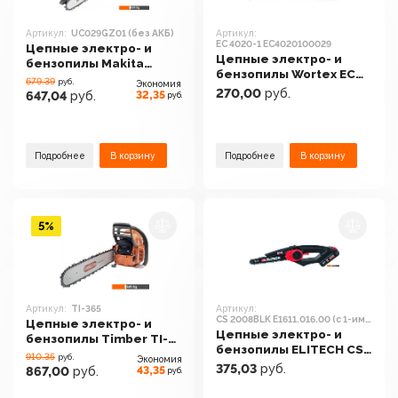
Артикул:
UC029GZ01 (без АКБ)
Артикул:
EC 4020-1 EC4020100029
Цепные электро- и
Цепные электро- и
бензопилы Makita
бензопилы Wortex EC
UC029GZ01 (без АКБ)
679.39
руб.
Экономия
4020-1 EC4020100029
270,00
руб.
32,35
647,04
руб.
руб.
Подробнее
В корзину
Подробнее
В корзину
5%
Артикул:
TI-365
Артикул:
CS 2008BLK E1611.016.00 (с 1-им
Цепные электро- и
АКБ)
Цепные электро- и
бензопилы Timber TI-
бензопилы ELITECH CS
365
910.35
руб.
Экономия
2008BLK E1611.016.00 (с
375,03
руб.
43,35
867,00
руб.
руб.
1-им АКБ)