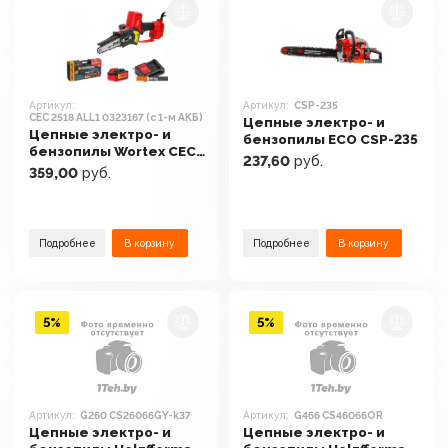
Артикул:
Артикул:
CSP-235
CEC 2518 ALL1 0323167 (с 1-м АКБ)
Цепные электро- и
Цепные электро- и
бензопилы ECO CSP-235
бензопилы Wortex CEC
237,60
руб.
2518 ALL1 0323167 (с 1-м
359,00
руб.
АКБ)
Подробнее
В корзину
Подробнее
В корзину
5%
5%
Артикул:
G260 CS26066GY-k37
Артикул:
G466 CS46066OR
Цепные электро- и
Цепные электро- и