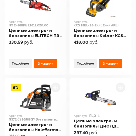
Артикул:
Артикул:
ПЭ 2416ПРБ E1611.020.00
KCS 18BL-25-2K (с 2-мя АКБ)
Цепные электро- и
Цепные электро- и
бензопилы ELITECH ПЭ
бензопилы Kolner KCS
2416ПРБ E1611.020.00
18BL-25-2K (с 2-мя АКБ)
330,59
руб.
418,00
руб.
Подробнее
В корзину
Подробнее
В корзину
5%
Артикул:
Артикул:
ПЦЭ-3
G372 CS36588GY (без шины и
Цепные электро- и
цепи)
Цепные электро- и
бензопилы ДИОЛД
бензопилы Holzfforma
ПЦЭ-3
297,40
руб.
G372 CS36588GY (без
966.00
руб.