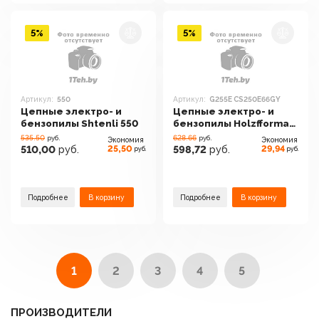
5%
5%
Артикул:
550
Артикул:
G255E CS250E66GY
Цепные электро- и
Цепные электро- и
бензопилы Shtenli 550
бензопилы Holzfforma
G255E CS250E66GY
535.50
628.66
руб.
руб.
Экономия
Экономия
25,50
29,94
510,00
руб.
598,72
руб.
руб.
руб.
Подробнее
В корзину
Подробнее
В корзину
1
2
3
4
5
ПРОИЗВОДИТЕЛИ