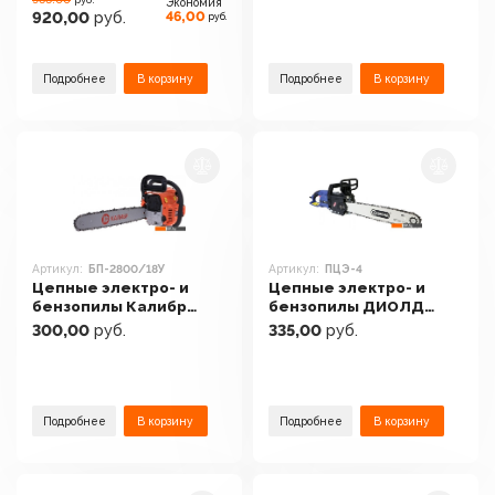
Экономия
шины и цепи)
46,00
920,00
руб.
руб.
Подробнее
В корзину
Подробнее
В корзину
Артикул:
БП-2800/18У
Артикул:
ПЦЭ-4
Цепные электро- и
Цепные электро- и
бензопилы Калибр
бензопилы ДИОЛД
БП-2800/18У
ПЦЭ-4
300,00
руб.
335,00
руб.
Подробнее
В корзину
Подробнее
В корзину