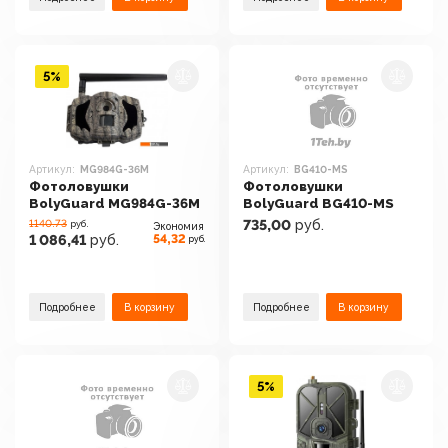
5%
Артикул:
MG984G-36M
Артикул:
BG410-MS
Фотоловушки
Фотоловушки
BolyGuard MG984G-36M
BolyGuard BG410-MS
1140.73
735,00
руб.
руб.
Экономия
54,32
1 086,41
руб.
руб.
Подробнее
В корзину
Подробнее
В корзину
5%