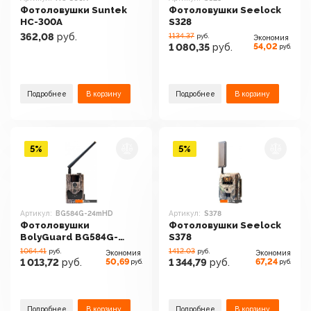
Фотоловушки Suntek
Фотоловушки Seelock
HC-300A
S328
362,08
руб.
1134.37
руб.
Экономия
54,02
1 080,35
руб.
руб.
Подробнее
В корзину
Подробнее
В корзину
5%
5%
Артикул:
BG584G-24mHD
Артикул:
S378
Фотоловушки
Фотоловушки Seelock
BolyGuard BG584G-
S378
24mHD
1064.41
1412.03
руб.
руб.
Экономия
Экономия
50,69
67,24
1 013,72
руб.
1 344,79
руб.
руб.
руб.
Подробнее
В корзину
Подробнее
В корзину