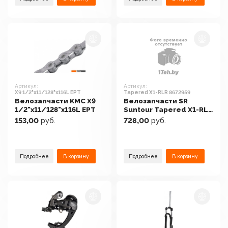
Артикул:
Артикул:
X9 1/2"x11/128"x116L EPT
Tapered X1-RLR 8672959
Велозапчасти KMC X9
Велозапчасти SR
1/2"x11/128"x116L EPT
Suntour Tapered X1-RLR
8672959
153,00
руб.
728,00
руб.
Подробнее
В корзину
Подробнее
В корзину