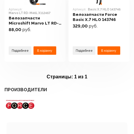
Артикул:
Артикул:
Basic X.7 HLO 143746
Marvo LT RD-M46L X112467
Велозапчасти Force
Велозапчасти
Basic X.7 HLO 143746
Microshift Marvo LT RD-
329,00
руб.
M46L X112467
88,00
руб.
Подробнее
В корзину
Подробнее
В корзину
Страницы:
1 из 1
ПРОИЗВОДИТЕЛИ