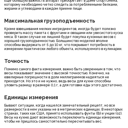
Еще большую важность аппарат приобретает в доме спортсмена,
которому необходимо четко следить за потребляемыми белками,
жирами и углеводами в каждом приеме пищи.
Максимальная грузоподъемность
Кроме взвешивания мелких ингредиентов, иногда будет полезно
проверить массу пакета с фруктами и овощами или увесистого куска
мяса. В таком случае не лишней будет покупка кухонных весов с
хорошей грузоподъемностью. Большинство моделей вполне
способны выдержать от 5 до 10 кг, что покрывает потребность в
измерении практически любого объекта, используемого в кулинарии.
Точность
Помимо самого факта измерения, важно быть уверенным в том, что
весы показывают значение с высокой точностью. Конечно, на
ювелирные погрешности в доли миллиграммов надеяться не
приходится. Но это и не нужно, ведь весы для кухни способны
уловить разницу в размере 0,1 г, а для готовки еды этого достаточно.
Единицы измерения
Бывают ситуации, когда нашелся замечательный рецепт, но все
размерности в нем указаны не в метрических единицах. В некоторых
странах, таких как США, принято использовать фунты (lb) и унции (oz).
Весы на кухню дают возможность переключить единицы измерения,
чтобы не пришлось самостоятельно пересчитывать вес.