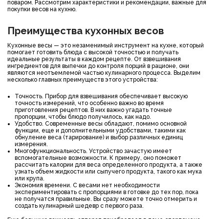
поваром. Рассмотрим характеристики и рекомендации, важные для
покупки весов на кухню.
Преимущества кухонных весов
Кухонные весы — это незаменимый инструмент на кухне, который
помогает готовить блюда с высокой точностью и получать
идеальные результаты в каждом рецепте. От взвешивания
ингредиентов для выпечки до контроля порций в рационе, они
являются неотъемлемой частью кулинарного процесса. Выделим
несколько главных преимуществ этого устройства:
Точность. Прибор для взвешивания обеспечивает высокую
точность измерений, что особенно важно во время
приготовления рецептов. В них важно угадать точные
пропорции, чтобы блюдо получилось, как надо.
Удобство. Современные весы обладают, помимо основной
функции, еще и дополнительными удобствами, такими как
обнуление веса (тарирование) и выбор различных единиц
измерения.
Многофункциональность. Устройство зачастую имеет
вспомогательные возможности. К примеру, оно поможет
рассчитать калории для веса определенного продукта, а также
узнать объем жидкости или сыпучего продукта, такого как мука
или крупа.
Экономия времени. С весами нет необходимости
экспериментировать с пропорциями в готовке до тех пор, пока
не получатся правильные. Вы сразу можете точно отмерить и
создать кулинарный шедевр с первого раза.