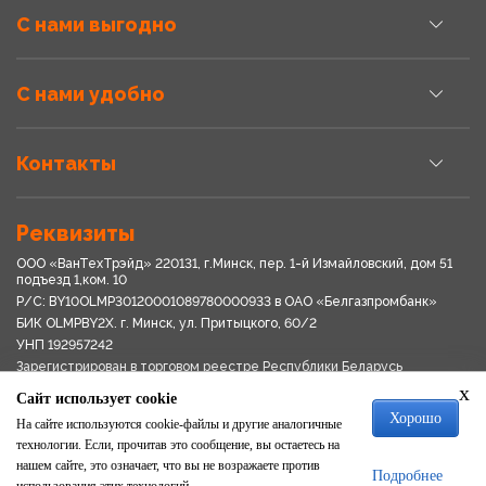
С нами выгодно
С нами удобно
Контакты
Реквизиты
ООО «ВанТехТрэйд» 220131, г.Минск, пер. 1-й Измайловский, дом 51
подъезд 1,ком. 10
Р/С: BY10OLMP30120001089780000933 в OАО «Белгазпромбанк»
БИК OLMPBY2X. г. Минск, ул. Притыцкого, 60/2
УНП 192957242
Зарегистрирован в торговом реестре Республики Беларусь
03.04.2018
x
Сайт использует cookie
Свидетельство о регистрации № 192957242выдано 18.08.2017
Хорошо
Мингориспоплком
На сайте используются cookie-файлы и другие аналогичные
Политика обработки персональных данных
технологии. Если, прочитав это сообщение, вы остаетесь на
Положение о системе видеонаблюдения
нашем сайте, это означает, что вы не возражаете против
Подробнее
Политика в отношении обработки файлов cookie