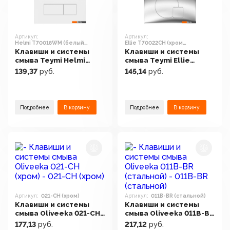
Артикул:
Артикул:
Helmi T70018WM (белый
Ellie T70022CH (хром
матовый)
глянцевый)
Клавиши и системы
Клавиши и системы
смыва Teymi Helmi
смыва Teymi Ellie
T70018WM (белый
T70022CH (хром
139,37
руб.
145,14
руб.
матовый)
глянцевый)
Подробнее
В корзину
Подробнее
В корзину
Артикул:
021-CH (хром)
Артикул:
011B-BR (стальной)
Клавиши и системы
Клавиши и системы
смыва Oliveeka 021-CH
смыва Oliveeka 011B-BR
(хром)
(стальной)
177,13
руб.
217,12
руб.