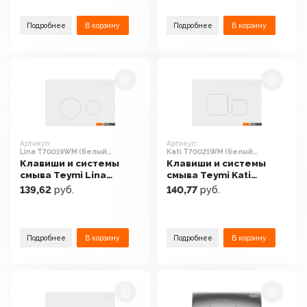
Подробнее
В корзину
Подробнее
В корзину
Артикул:
Артикул:
Lina T70019WM (белый
Kati T70021WM (белый
матовый)
матовый)
Клавиши и системы
Клавиши и системы
смыва Teymi Lina
смыва Teymi Kati
T70019WM (белый
T70021WM (белый
139,62
руб.
140,77
руб.
матовый)
матовый)
Подробнее
В корзину
Подробнее
В корзину