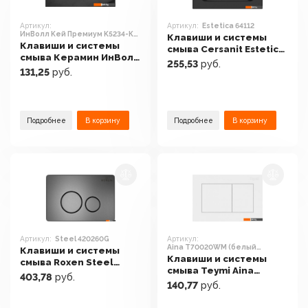
Артикул:
Артикул:
Estetica 64112
ИнВолл Kей Премиум K5234-К-
Клавиши и системы
EEA3 (хром глянец)
Клавиши и системы
смыва Cersanit Estetica
смыва Керамин ИнВолл
64112
255,53
руб.
Kей Премиум K5234-К-
131,25
руб.
EEA3 (хром глянец)
Подробнее
В корзину
Подробнее
В корзину
Артикул:
Steel 420260G
Артикул:
Aina T70020WM (белый
Клавиши и системы
матовый)
Клавиши и системы
смыва Roxen Steel
смыва Teymi Aina
420260G
403,78
руб.
T70020WM (белый
140,77
руб.
матовый)