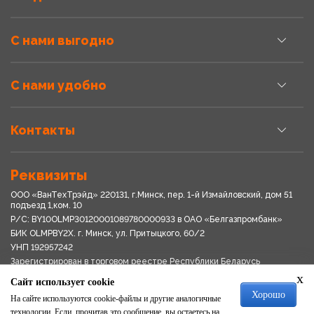
С нами выгодно
С нами удобно
Контакты
Реквизиты
ООО «ВанТехТрэйд» 220131, г.Минск, пер. 1-й Измайловский, дом 51
подъезд 1,ком. 10
Р/С: BY10OLMP30120001089780000933 в OАО «Белгазпромбанк»
БИК OLMPBY2X. г. Минск, ул. Притыцкого, 60/2
УНП 192957242
Зарегистрирован в торговом реестре Республики Беларусь
03.04.2018
x
Сайт использует cookie
Свидетельство о регистрации № 192957242выдано 18.08.2017
Хорошо
Мингориспоплком
На сайте используются cookie-файлы и другие аналогичные
Политика обработки персональных данных
технологии. Если, прочитав это сообщение, вы остаетесь на