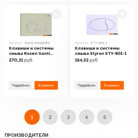
Артикул:
Santi 410280BG
Артикул:
STY-801-1
Клавиши и системы
Клавиши и системы
смыва Roxen Santi
смыва Styron STY-801-1
410280BG
270,31
руб.
164,53
руб.
Подробнее
В корзину
Подробнее
В корзину
1
2
3
4
5
ПРОИЗВОДИТЕЛИ