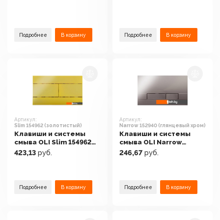
Подробнее
В корзину
Подробнее
В корзину
Артикул:
Артикул:
Slim 154962 (золотистый)
Narrow 152940 (глянцевый хром)
Клавиши и системы
Клавиши и системы
смыва OLI Slim 154962
смыва OLI Narrow
(золотистый)
152940 (глянцевый
423,13
руб.
246,67
руб.
хром)
Подробнее
В корзину
Подробнее
В корзину