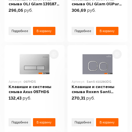
смыва OLI Glam 139187
смыва OLI Glam OliPure
(черный soft touch)
139179 (глянцевый
296,05
руб.
306,69
руб.
хром)
Подробнее
В корзину
Подробнее
В корзину
Артикул:
097HDS
Артикул:
Santi 410280DG
Клавиши и системы
Клавиши и системы
смыва Axus 097HDS
смыва Roxen Santi
410280DG
132,43
руб.
270,31
руб.
Подробнее
В корзину
Подробнее
В корзину