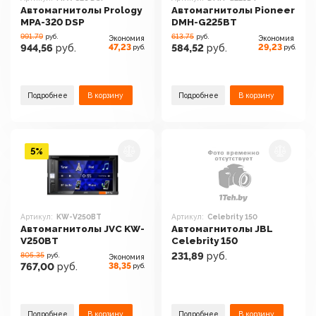
Автомагнитолы Prology
Автомагнитолы Pioneer
MPA-320 DSP
DMH-G225BT
991.79
613.75
руб.
руб.
Экономия
Экономия
47,23
29,23
944,56
руб.
584,52
руб.
руб.
руб.
Подробнее
В корзину
Подробнее
В корзину
5%
Артикул:
KW-V250BT
Артикул:
Celebrity 150
Автомагнитолы JVC KW-
Автомагнитолы JBL
V250BT
Celebrity 150
805.35
231,89
руб.
руб.
Экономия
38,35
767,00
руб.
руб.
Подробнее
В корзину
Подробнее
В корзину