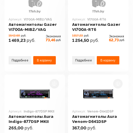
Артикул:
VI700A-MIB2/VAG
Артикул:
VI700A-RT6
Автомагнитолы Gazer
Автомагнитолы Gazer
VI700A-MIB2/VAG
VI700A-RT6
1542.69
1317.23
руб.
руб.
Экономия
Экономия
73,46
62,73
1 469,23
руб.
1 254,50
руб.
руб.
руб.
Подробнее
В корзину
Подробнее
В корзину
Артикул:
Indigo-877DSP MKII
Артикул:
Venom-D641DSP
Автомагнитолы Aura
Автомагнитолы Aura
Indigo-877DSP MKII
Venom-D641DSP
265,00
руб.
367,00
руб.