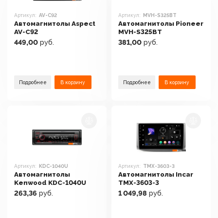
Артикул:
AV-C92
Артикул:
MVH-S325BT
Автомагнитолы Aspect
Автомагнитолы Pioneer
AV-C92
MVH-S325BT
449,00
руб.
381,00
руб.
Подробнее
В корзину
Подробнее
В корзину
Артикул:
KDC-1040U
Артикул:
TMX-3603-3
Автомагнитолы
Автомагнитолы Incar
Kenwood KDC-1040U
TMX-3603-3
263,36
руб.
1 049,98
руб.