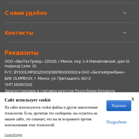
С нами удобно
Контакты
Реквизиты
ООО «ВанТехТрэйд» 220131, г.Минск, пер. 1-й Измайловский, дом 51
подъезд 1,ком. 10
Р/С: BY10OLMP30120001089780000933 в OАО «Белгазпромбанк»
БИК OLMPBY2X. г. Минск, ул. Притыцкого, 60/2
УНП 192957242
Зарегистрирован в торговом реестре Республики Беларусь
03.04.2018
x
Сайт использует cookie
Свидетельство о регистрации № 192957242выдано 18.08.2017
Хорошо
Мингориспоплком
На сайте используются cookie-файлы и другие аналогичные
Политика обработки персональных данных
технологии. Если, прочитав это сообщение, вы остаетесь на
Положение о системе видеонаблюдения
нашем сайте, это означает, что вы не возражаете против
Подробнее
Политика в отношении обработки файлов cookie
использования этих технологий.
CookieWidget