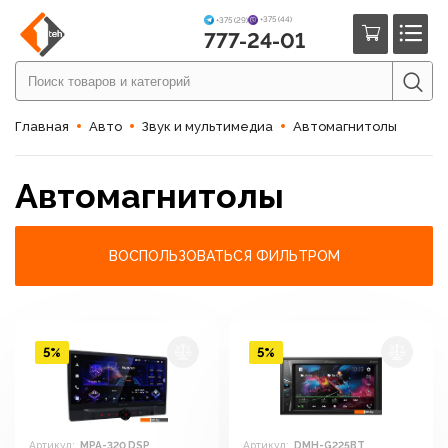
+375 (44)
+375 (29)
777-24-01
Главная
Авто
Звук и мультимедиа
Автомагнитолы
Автомагнитолы
ВОСПОЛЬЗОВАТЬСЯ ФИЛЬТРОМ
5%
5%
Артикул:
MPA-320 DSP
Артикул:
DMH-G225BT