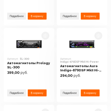
Подробнее
В корзину
Подробнее
В корзину
Артикул:
SL-300
Артикул:
Indigo-879DSP MkII Hi-Power
Автомагнитолы Prology
Автомагнитолы Aura
SL-300
Indigo-879DSP MkII Hi-
399,00
руб.
Power
294,00
руб.
Подробнее
В корзину
Подробнее
В корзину