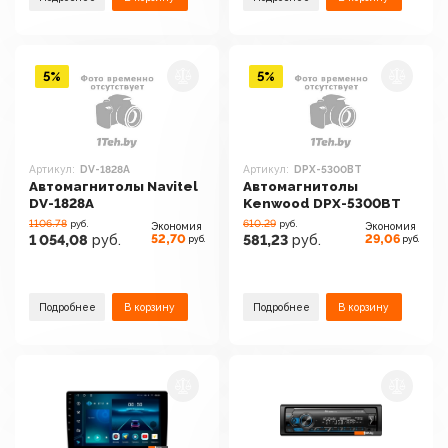
5%
5%
Артикул:
DV-1828A
Артикул:
DPX-5300BT
Автомагнитолы Navitel
Автомагнитолы
DV-1828A
Kenwood DPX-5300BT
1106.78
610.29
руб.
руб.
Экономия
Экономия
52,70
29,06
1 054,08
руб.
581,23
руб.
руб.
руб.
Подробнее
В корзину
Подробнее
В корзину