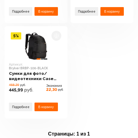
Подробнее
В корзину
Подробнее
В корзину
5%
Артикул:
Bryker BRBP-106-BLACK
Сумки для фото/
видеотехники Case
Logic Bryker BRBP-106-
468.29
руб.
Экономия
BLACK
22,30
445,99
руб.
руб.
Подробнее
В корзину
Страницы:
1 из 1