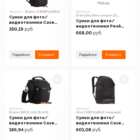
Артикул:
Bryker S BRBP104BLK
Артикул:
Everyday Messenger 13L
Сумки для фото/
(пепельный)
Сумки для фото/
видеотехники Case
видеотехники Peak
Logic Bryker S
350,19
руб.
Design Everyday
BRBP104BLK
668,00
руб.
Messenger 13L
(пепельный)
Подробнее
В корзину
Подробнее
В корзину
Артикул:
Артикул:
Bryker BRCS-102-BLACK
Viso CVBP106BLK (черный)
Сумки для фото/
Сумки для фото/
видеотехники Case
видеотехники Case
Logic Bryker BRCS-102-
Logic Viso CVBP106BLK
186,94
руб.
601,08
руб.
BLACK
(черный)