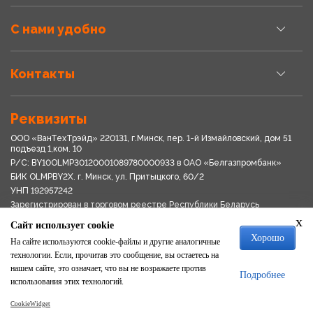
С нами удобно
Контакты
Реквизиты
ООО «ВанТехТрэйд» 220131, г.Минск, пер. 1-й Измайловский, дом 51
подъезд 1,ком. 10
Р/С: BY10OLMP30120001089780000933 в OАО «Белгазпромбанк»
БИК OLMPBY2X. г. Минск, ул. Притыцкого, 60/2
УНП 192957242
Зарегистрирован в торговом реестре Республики Беларусь
03.04.2018
x
Сайт использует cookie
Свидетельство о регистрации № 192957242выдано 18.08.2017
Хорошо
Мингориспоплком
На сайте используются cookie-файлы и другие аналогичные
Политика обработки персональных данных
технологии. Если, прочитав это сообщение, вы остаетесь на
Положение о системе видеонаблюдения
нашем сайте, это означает, что вы не возражаете против
Подробнее
Политика в отношении обработки файлов cookie
использования этих технологий.
CookieWidget