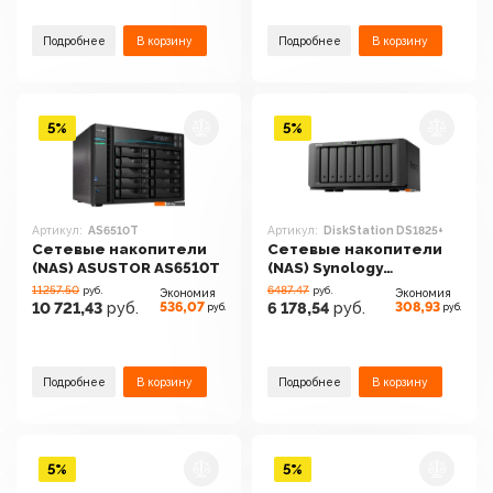
Подробнее
В корзину
Подробнее
В корзину
5%
5%
Артикул:
AS6510T
Артикул:
DiskStation DS1825+
Сетевые накопители
Сетевые накопители
(NAS) ASUSTOR AS6510T
(NAS) Synology
DiskStation DS1825+
11257.50
6487.47
руб.
руб.
Экономия
Экономия
536,07
308,93
10 721,43
руб.
6 178,54
руб.
руб.
руб.
Подробнее
В корзину
Подробнее
В корзину
5%
5%