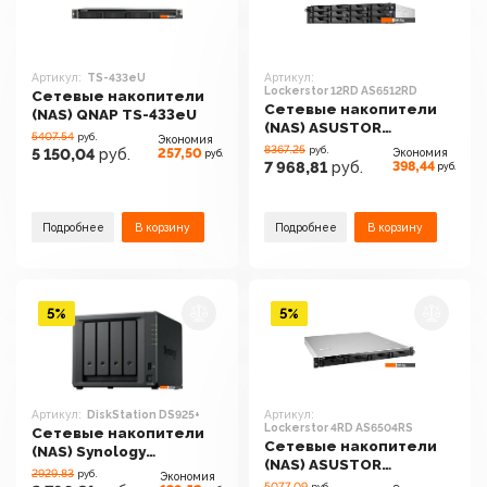
Артикул:
TS-433eU
Артикул:
Lockerstor 12RD AS6512RD
Сетевые накопители
Сетевые накопители
(NAS) QNAP TS-433eU
(NAS) ASUSTOR
5407.54
руб.
Экономия
Lockerstor 12RD
8367.25
руб.
257,50
5 150,04
руб.
Экономия
руб.
AS6512RD
398,44
7 968,81
руб.
руб.
Подробнее
В корзину
Подробнее
В корзину
5%
5%
Артикул:
DiskStation DS925+
Артикул:
Lockerstor 4RD AS6504RS
Сетевые накопители
Сетевые накопители
(NAS) Synology
(NAS) ASUSTOR
DiskStation DS925+
2929.83
руб.
Экономия
Lockerstor 4RD
5077.09
руб.