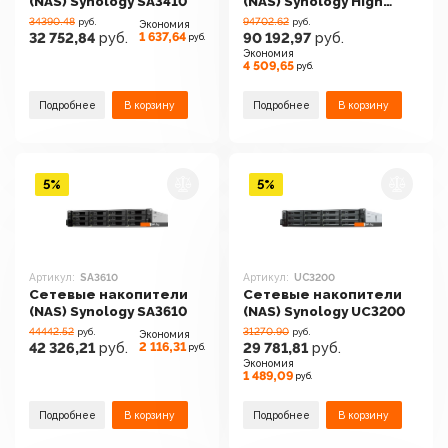
(NAS) Synology SA3410
(NAS) Synology High
Density HD6500
34390.48
94702.62
руб.
руб.
Экономия
1 637,64
32 752,84
руб.
90 192,97
руб.
руб.
Экономия
4 509,65
руб.
Подробнее
В корзину
Подробнее
В корзину
5%
5%
Артикул:
SA3610
Артикул:
UC3200
Сетевые накопители
Сетевые накопители
(NAS) Synology SA3610
(NAS) Synology UC3200
44442.52
31270.90
руб.
руб.
Экономия
2 116,31
42 326,21
руб.
29 781,81
руб.
руб.
Экономия
1 489,09
руб.
Подробнее
В корзину
Подробнее
В корзину