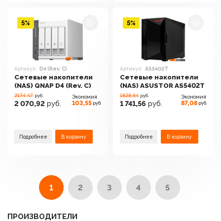
5%
5%
Артикул:
D4 (Rev. C)
Артикул:
AS5402T
Сетевые накопители
Сетевые накопители
(NAS) QNAP D4 (Rev. C)
(NAS) ASUSTOR AS5402T
2174.47
1828.64
руб.
руб.
Экономия
Экономия
103,55
87,08
2 070,92
руб.
1 741,56
руб.
руб.
руб.
Подробнее
В корзину
Подробнее
В корзину
1
2
3
4
5
ПРОИЗВОДИТЕЛИ