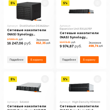
5%
5%
Артикул:
DiskStation DS3622xs+
Артикул:
Expansion Unit RX1217RP
Сетевые накопители
Сетевые накопители
(NAS) Synology
(NAS) Synology
DiskStation DS3622xs+
17059.41
руб.
Экономия
Expansion Unit RX1217RP
10473.61
руб.
812,35
16 247,06
руб.
Экономия
руб.
498,74
9 974,87
руб.
руб.
Подробнее
В корзину
Подробнее
В корзину
5%
5%
Артикул:
SA3410
Артикул:
High Density HD6500
Сетевые накопители
Сетевые накопители