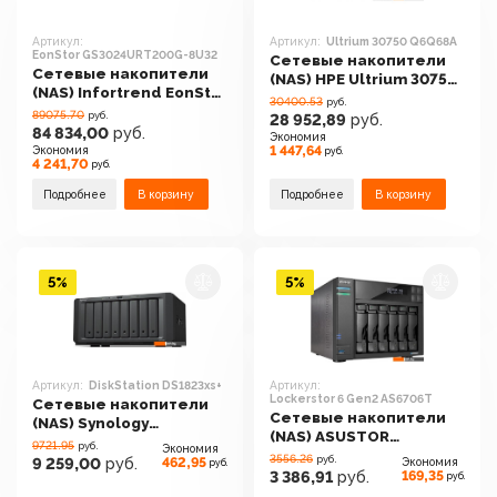
Артикул:
Артикул:
Ultrium 30750 Q6Q68A
EonStor GS3024URT200G-8U32
Сетевые накопители
Сетевые накопители
(NAS) HPE Ultrium 30750
(NAS) Infortrend EonStor
Q6Q68A
30400.53
руб.
GS3024URT200G-8U32
89075.70
руб.
28 952,89
руб.
84 834,00
руб.
Экономия
1 447,64
Экономия
руб.
4 241,70
руб.
Подробнее
В корзину
Подробнее
В корзину
5%
5%
Артикул:
DiskStation DS1823xs+
Артикул:
Lockerstor 6 Gen2 AS6706T
Сетевые накопители
Сетевые накопители
(NAS) Synology
(NAS) ASUSTOR
DiskStation DS1823xs+
9721.95
руб.
Экономия
Lockerstor 6 Gen2
3556.26
руб.
462,95
9 259,00
руб.
Экономия
руб.
AS6706T
169,35
3 386,91
руб.
руб.