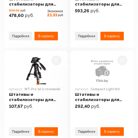
стабилизаторы для
стабилизаторы для
фото-, видео- и
фото-, видео- и
502.53
593,26
руб.
руб.
Экономия
световой техники
световой техники
23,93
478,60
руб.
руб.
Levenhuk Level Plus
Raylab RL-VT2516
VT10 78397
Подробнее
В корзину
Подробнее
В корзину
Артикул:
MT-Pro 32 (с головой)
Артикул:
Compact Light Kit
Штативы и
Штативы и
стабилизаторы для
стабилизаторы для
фото-, видео- и
фото-, видео- и
107,67
руб.
292,40
руб.
световой техники
световой техники Joby
Raylab MT-Pro 32 (с
Compact Light Kit
головой)
Подробнее
В корзину
Подробнее
В корзину