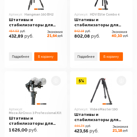
Артикул:
Hangman 160 BH2
Артикул:
HDV Elite Combo 4
Штативы и
Штативы и
стабилизаторы для
стабилизаторы для
фото-, видео- и
фото-, видео- и
454.53
842.18
руб.
руб.
Экономия
Экономия
световой техники
световой техники
21,64
40,10
432,89
руб.
802,08
руб.
руб.
руб.
Falcon Eyes Hangman
GreenBean HDV Elite
160 BH2
Combo 4
Подробнее
В корзину
Подробнее
В корзину
5%
Артикул:
Артикул:
VideoMaster 190
Moza AirCross 3 Professional Kit
Штативы и
Штативы и
стабилизаторы для
стабилизаторы для
фото-, видео- и
444.74
руб.
Экономия
фото-, видео- и
1 626,00
руб.
световой техники
21,18
423,56
руб.
руб.
световой техники
GreenBean