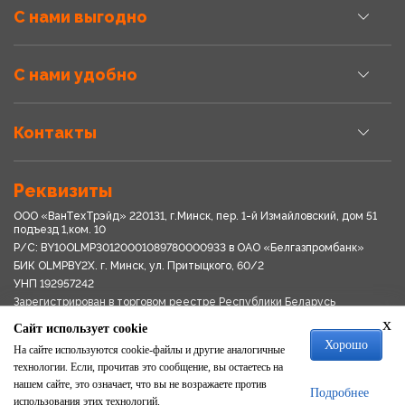
С нами выгодно
С нами удобно
Контакты
Реквизиты
ООО «ВанТехТрэйд» 220131, г.Минск, пер. 1-й Измайловский, дом 51
подъезд 1,ком. 10
Р/С: BY10OLMP30120001089780000933 в OАО «Белгазпромбанк»
БИК OLMPBY2X. г. Минск, ул. Притыцкого, 60/2
УНП 192957242
Зарегистрирован в торговом реестре Республики Беларусь
03.04.2018
x
Сайт использует cookie
Свидетельство о регистрации № 192957242выдано 18.08.2017
Хорошо
Мингориспоплком
На сайте используются cookie-файлы и другие аналогичные
Политика обработки персональных данных
технологии. Если, прочитав это сообщение, вы остаетесь на
Положение о системе видеонаблюдения
нашем сайте, это означает, что вы не возражаете против
Подробнее
Политика в отношении обработки файлов cookie
использования этих технологий.