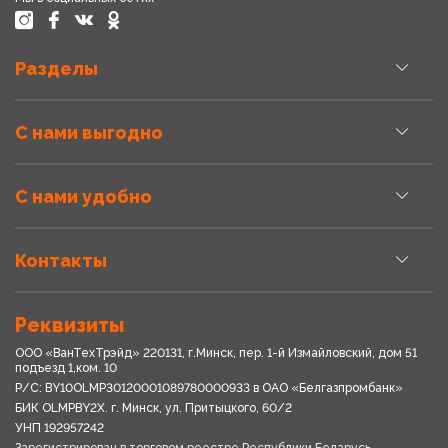
Разделы
С нами выгодно
С нами удобно
Контакты
Реквизиты
ООО «ВанТехТрэйд» 220131, г.Минск, пер. 1-й Измайловский, дом 51
подъезд 1,ком. 10
Р/С: BY10OLMP30120001089780000933 в OАО «Белгазпромбанк»
БИК OLMPBY2X. г. Минск, ул. Притыцкого, 60/2
УНП 192957242
Зарегистрирован в торговом реестре Республики Беларусь