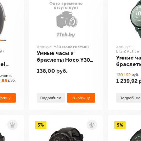
Артикул:
Y30 (золотистый)
Артикул:
й)
Lily 2 Activ
Умные часы и
Умные ча
браслеты Hoco Y30
ei
браслеты
(золотистый)
138,00
руб.
2 Active 
1301.92
руб.
ономия
яшма)
,85
1 239,92
р
руб.
орзину
Подробнее
В корзину
Подробнее
5%
5%