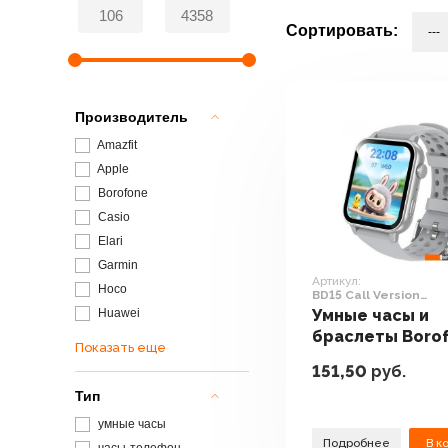
Сортировать:
Производитель
Amazfit
Apple
Borofone
Casio
Elari
Garmin
Артикул:
Hoco
BD15 Call Version
(серебристый)
Huawei
Умные часы и
браслеты Boro
Показать еще
BD15 Call Versi
151,50
руб.
(серебристый)
Тип
умные часы
Подробнее
В к