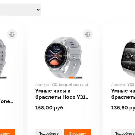
Артикул:
Y31 (серебристый)
Артикул:
Y33
Умные часы и
Умные ча
браслеты Hoco Y31
браслет
fone
(серебристый)
(серебр
158,00
руб.
136,60
ру
on
орзину
Подробнее
В корзину
Подробнее