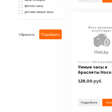
часы-телефон
фитнес-часы
детские умные часы
Сбросить
Артикул:
Y25 (серебр
Умные часы и
браслеты Hoco
(серебристый)
128,00
руб.
Подробнее
В к