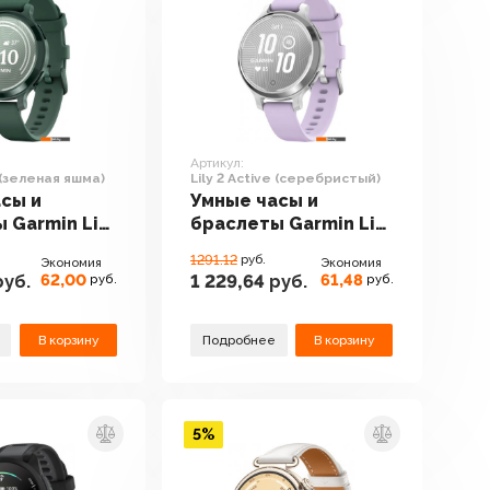
Артикул:
e (зеленая яшма)
Lily 2 Active (серебристый)
сы и
Умные часы и
 Garmin Lily
браслеты Garmin Lily
(зеленая
2 Active
1291.12
руб.
Экономия
Экономия
(серебристый)
62,00
61,48
уб.
1 229,64
руб.
руб.
руб.
В корзину
Подробнее
В корзину
5%