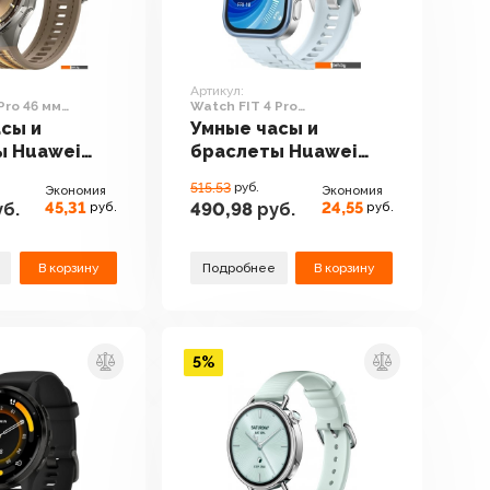
Артикул:
Pro 46 мм
Watch FIT 4 Pro
й, с
(серебристый,
сы и
Умные часы и
 плетеным
международная версия)
ы Huawei
браслеты Huawei
 международная
 6 Pro 46 мм
Watch FIT 4 Pro
515.53
руб.
Экономия
Экономия
стый, с
(серебристый,
45,31
24,55
б.
490,98
руб.
руб.
руб.
вым
международная
м
версия)
м,
В корзину
Подробнее
В корзину
родная
5%