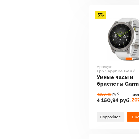
5%
Артикул:
Epix Sapphire Gen 2
(серебристый титан
Умные часы и
белый)
браслеты Garm
Epix Sapphire G
4358.49
руб.
Эко
(серебристый
207
4 150,94
руб.
титан/белый)
Подробнее
В к