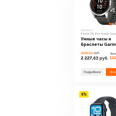
Артикул:
Fenix 7S Pro Solar (
графит)
Умные часы и
браслеты Garm
Fenix 7S Pro Sol
2339.01
руб.
Эко
(серебро/граф
111
2 227,63
руб.
Подробнее
В к
5%