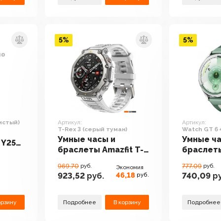
5%
5%
истый)
Артикул:
Артикул:
T-Rex 3 (серый туман)
Watch GT 6 
(серебрист
Умные часы и
Умные ча
 Y25
плетеным р
браслеты Amazfit T-
браслет
международ
Rex 3 (серый туман)
Watch GT
969.70
руб.
777.09
руб.
Экономия
(серебри
46,18
923,52
руб.
740,09
ру
руб.
зеленым
ремешко
междуна
орзину
Подробнее
В корзину
Подробнее
версия)