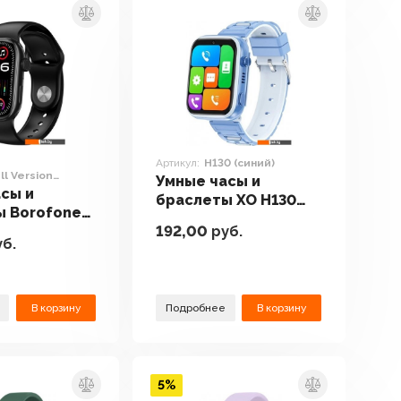
Артикул:
H130 (синий)
ll Version
Умные часы и
сы и
браслеты XO H130
ы Borofone
(синий)
192,00
руб.
 Call
б.
(черный)
В корзину
Подробнее
В корзину
5%