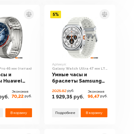
ремешок S/M)
5%
Артикул:
Pro 46 мм (титан)
Galaxy Watch Ultra 47 мм LTE
(белый титан)
сы и
Умные часы и
ы Huawei
браслеты Samsung
 5 Pro 46 мм
Galaxy Watch Ultra 47
2025.82
руб.
Экономия
Экономия
мм LTE (белый титан)
70,22
96,47
руб.
1 929,35
руб.
руб.
руб.
В корзину
Подробнее
В корзину