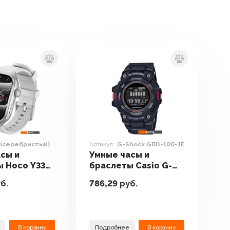
 (серебристый)
Артикул:
G-Shock GBD-100-1E
сы и
Умные часы и
ы Hoco Y33
браслеты Casio G-
истый)
Shock GBD-100-1E
б.
786,29
руб.
В корзину
Подробнее
В корзину