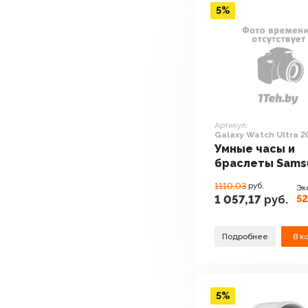
5%
Артикул:
Galaxy Watch Ultra 2
мм LTE (серый титан
Умные часы и
браслеты Sams
Galaxy Watch Ul
1110.03
руб.
Эк
2025 47 мм LTE
52
1 057,17
руб.
(серый титан)
Подробнее
В к
5%