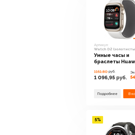
Артикул:
Watch D2 (золотисты
Умные часы и
браслеты Huaw
Watch D2
1151.80
руб.
Эк
(золотистый)
54
1 096,95
руб.
Подробнее
В к
5%