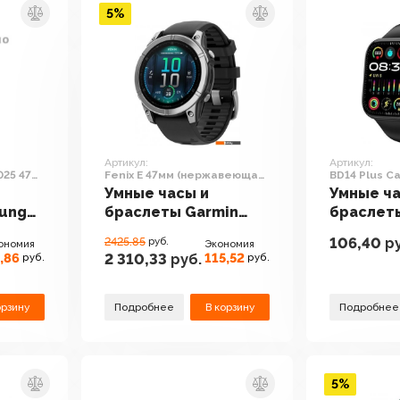
5%
Артикул:
Артикул:
025 47
Fenix E 47мм (нержавеющая
BD14 Plus Ca
)
сталь, черный силиконовый
(черный)
Умные часы и
Умные ча
ремешок)
ung
браслеты Garmin
браслет
tra
Fenix E 47мм
BD14 Plus
106,40
ру
2425.85
руб.
ономия
Экономия
(нержавеющая
Version 
,86
115,52
2 310,33
руб.
руб.
руб.
сталь, черный
силиконовый
ремешок)
орзину
Подробнее
В корзину
Подробнее
5%