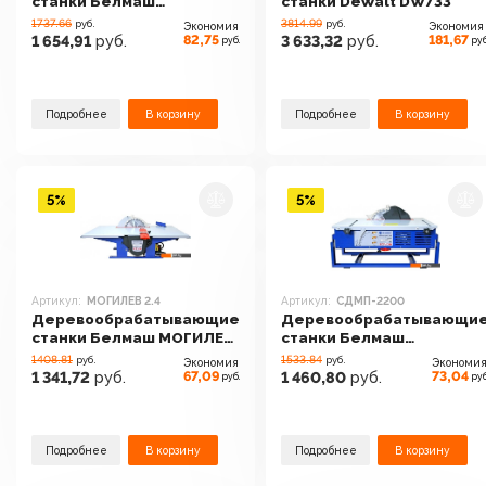
станки Белмаш
станки DeWalt DW733
СДМ-2200М
1737.66
3814.99
руб.
руб.
Экономия
Экономия
82,75
181,67
1 654,91
руб.
3 633,32
руб.
руб.
руб
Подробнее
В корзину
Подробнее
В корзину
5%
5%
Артикул:
МОГИЛЕВ 2.4
Артикул:
СДМП-2200
Деревообрабатывающие
Деревообрабатывающи
станки Белмаш МОГИЛЕВ
станки Белмаш
2.4
СДМП-2200
1408.81
1533.84
руб.
руб.
Экономия
Экономи
67,09
73,04
1 341,72
руб.
1 460,80
руб.
руб.
руб
Подробнее
В корзину
Подробнее
В корзину