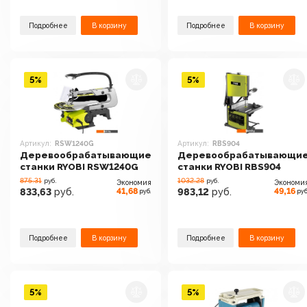
Подробнее
В корзину
Подробнее
В корзину
5%
5%
Артикул:
RSW1240G
Артикул:
RBS904
Деревообрабатывающие
Деревообрабатывающи
станки RYOBI RSW1240G
станки RYOBI RBS904
875.31
1032.28
руб.
руб.
Экономия
Экономи
41,68
49,16
833,63
руб.
983,12
руб.
руб.
руб
Подробнее
В корзину
Подробнее
В корзину
5%
5%