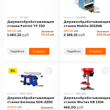
Артикул:
TP 330
Артикул:
2012NB
Деревообрабатывающие
Деревообрабатывающи
станки Patriot TP 330
станки Makita 2012NB
1554.34
2297.60
руб.
руб.
Экономия
Экономия
74,02
109,41
1 480,32
руб.
2 188,19
руб.
руб.
руб
Подробнее
В корзину
Подробнее
В корзину
5%
Артикул:
SDR-2200
Артикул:
DB 1304
Деревообрабатывающие
Деревообрабатывающи
станки Белмаш SDR-2200
станки Wortex DB 1304
2343.92
466,00
руб.
руб.
Экономия