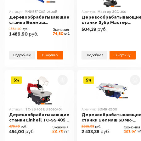
Артикул:
УНИВЕРСАЛ-2500Е
Артикул:
Мастер ЗСС-350
Деревообрабатывающие
Деревообрабатывающи
станки Белмаш
станки Зубр Мастер
УНИВЕРСАЛ-2500Е
ЗСС-350
1564.40
504,39
руб.
руб.
Экономия
74,50
1 489,90
руб.
руб.
Подробнее
В корзину
Подробнее
В корзину
5%
5%
Артикул:
TC-SS 405 E [4309040]
Артикул:
SDMR-2500
Деревообрабатывающие
Деревообрабатывающи
станки Einhell TC-SS 405 E
станки Белмаш SDMR-
[4309040]
2500
476.70
2555.03
руб.
руб.
Экономия
Экономия
22,70
121,67
454,00
руб.
2 433,36
руб.
руб.
руб