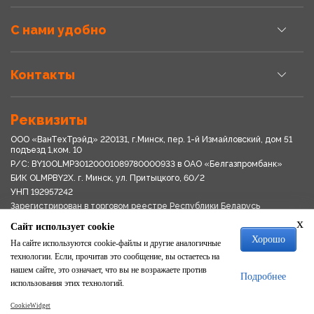
С нами удобно
Контакты
Реквизиты
ООО «ВанТехТрэйд» 220131, г.Минск, пер. 1-й Измайловский, дом 51
подъезд 1,ком. 10
Р/С: BY10OLMP30120001089780000933 в OАО «Белгазпромбанк»
БИК OLMPBY2X. г. Минск, ул. Притыцкого, 60/2
УНП 192957242
Зарегистрирован в торговом реестре Республики Беларусь
03.04.2018
x
Сайт использует cookie
Свидетельство о регистрации № 192957242выдано 18.08.2017
Хорошо
Мингориспоплком
На сайте используются cookie-файлы и другие аналогичные
Политика обработки персональных данных
технологии. Если, прочитав это сообщение, вы остаетесь на
Положение о системе видеонаблюдения
нашем сайте, это означает, что вы не возражаете против
Подробнее
Политика в отношении обработки файлов cookie
использования этих технологий.
CookieWidget