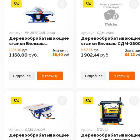
5%
5%
Артикул:
УНИВЕРСАЛ-2000
Артикул:
СДМ-2500
Деревообрабатывающие
Деревообрабатывающи
станки Белмаш
станки Белмаш СДМ-250
УНИВЕРСАЛ-2000
1226.40
1997.56
руб.
руб.
Экономия
Экономи
58,40
95,12
1 168,00
руб.
1 902,44
руб.
руб.
руб
Подробнее
В корзину
Подробнее
В корзину
5%
5%
Артикул:
СДМ-2200М
Артикул:
DW733
Деревообрабатывающие
Деревообрабатывающи