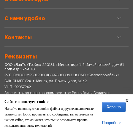
С нами удобно
Контакты
Реквизиты
ООО «ВанТехТрэйд» 220131, г.Минск, пер. 1-й Измайловский, дом 51
подъезд 1,ком. 10
Р/С: BY10OLMP30120001089780000933 в OАО «Белгазпромбанк»
БИК OLMPBY2X. г. Минск, ул. Притыцкого, 60/2
УНП 192957242
Зарегистрирован в торговом реестре Республики Беларусь
03.04.2018
x
Сайт использует cookie
Свидетельство о регистрации № 192957242выдано 18.08.2017
Хорошо
Мингориспоплком
На сайте используются cookie-файлы и другие аналогичные
Политика обработки персональных данных
технологии. Если, прочитав это сообщение, вы остаетесь на
Положение о системе видеонаблюдения
нашем сайте, это означает, что вы не возражаете против
Подробнее
Политика в отношении обработки файлов cookie
использования этих технологий.