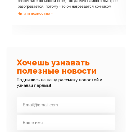
разжигайте на малом огне, так датчик намного быстрее
разогревается, потому что он нагревается кончиком
пламени, а не основанием как на большом огне. сам в
Читать полностью
этом убедился. пару секунд и газ не тухнет, а на
большом огне приходится долго держать ручку нажатой
Хочешь узнавать
полезные новости
Подпишись на нашу рассылку новостей и
узнавай первым!