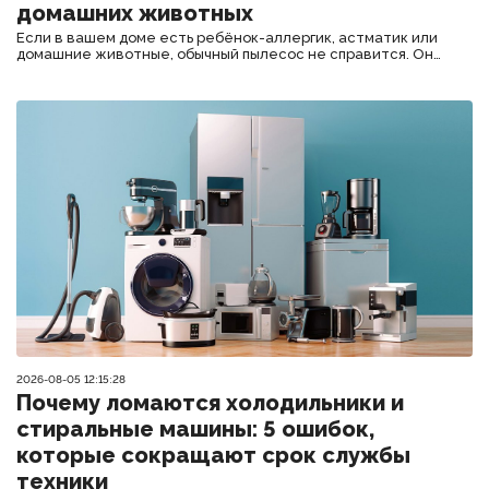
домашних животных
Если в вашем доме есть ребёнок-аллергик, астматик или
домашние животные, обычный пылесос не справится. Он
может даже усугубить ситуацию — выдувая мелкую пыль и
аллергены обратно в воздух. Поэтому выбор между
аквафильтром и циклоном — не вопрос моды, а вопрос
здоровья.
2026-08-05 12:15:28
Почему ломаются холодильники и
стиральные машины: 5 ошибок,
которые сокращают срок службы
техники