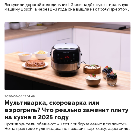
Вы купили дорогой холодильник LG или надёжную стиральную
машину Bosch, а через 2–3 года она вышла из строя? При этом
гарантия закончилась, а ремонт стоит почти как новая
техника? Скорее всего, дело не в «низком качестве», а в
**типичных ошибках при эксплуатации**.
2026-08-05 12:14:49
Мультиварка, скороварка или
аэрогриль? Что реально заменит плиту
на кухне в 2025 году
Производители обещают: «Этот прибор заменит всю плиту!»
Но на практике мультиварка не пожарит картошку, аэрогриль
не сварит суп, а скороварка не запечёт курицу хрустящей. Так