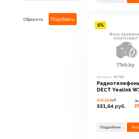
Сбросить
5%
Артикул:
W76P
Радиотелефон
DECT Yealink W
579.22
руб.
Эк
27
551,64
руб.
Подробнее
В к