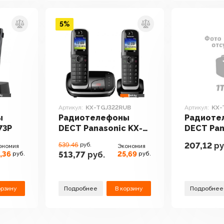
5%
Артикул:
KX-TGJ322RUB
Артикул:
KX-
ы
Радиотелефоны
Радиоте
73P
DECT Panasonic KX-
DECT Pan
TGJ322RUB
TG1711
207,12
ру
539.46
руб.
ономия
Экономия
,36
25,69
513,77
руб.
руб.
руб.
орзину
Подробнее
В корзину
Подробнее