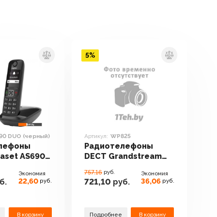
5%
90 DUO (черный)
Артикул:
WP825
лефоны
Радиотелефоны
aset AS690
DECT Grandstream
ный)
WP825
757.16
руб.
Экономия
Экономия
22,60
36,06
б.
721,10
руб.
руб.
руб.
В корзину
Подробнее
В корзину