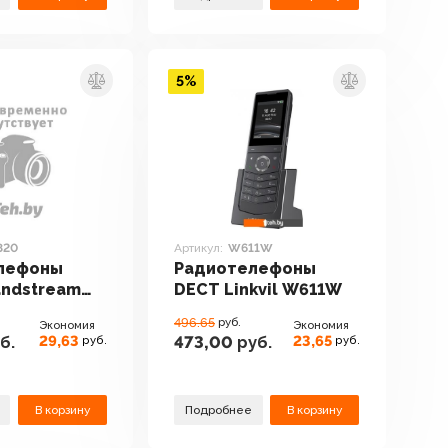
5%
820
Артикул:
W611W
лефоны
Радиотелефоны
andstream
DECT Linkvil W611W
496.65
руб.
Экономия
Экономия
29,63
23,65
б.
473,00
руб.
руб.
руб.
В корзину
Подробнее
В корзину