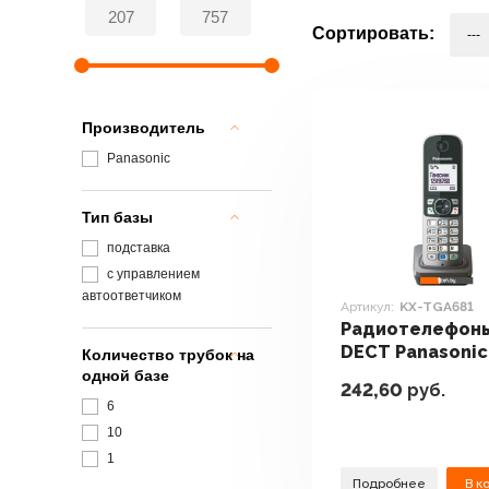
Сортировать:
Производитель
Panasonic
Тип базы
подставка
с управлением
автоответчиком
Артикул:
KX-TGA681
Радиотелефон
DECT Panasonic
Количество трубок на
TGA681
одной базе
242,60
руб.
6
10
1
Подробнее
В к