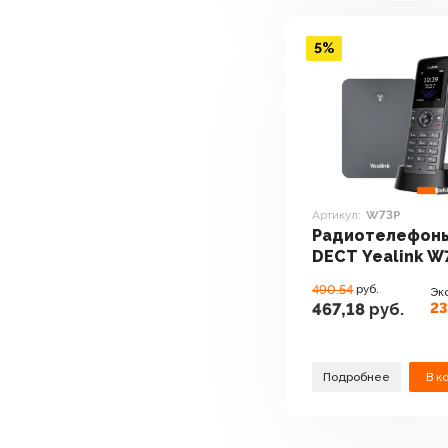
5%
Артикул:
W73P
Радиотелефон
DECT Yealink W
490.54
руб.
Эк
23
467,18
руб.
Подробнее
В к