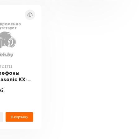
TG1711
лефоны
asonic KX-
б.
В корзину