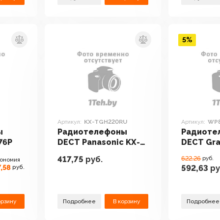
5%
Артикул:
KX-TGH220RU
Артикул:
WP
ы
Радиотелефоны
Радиоте
76P
DECT Panasonic KX-
DECT Gr
TGH220RU
WP820
417,75
руб.
622.26
руб.
ономия
,58
592,63
ру
руб.
орзину
Подробнее
В корзину
Подробнее