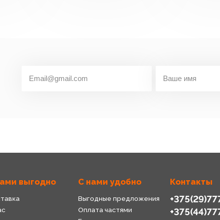
нами выгодно
С нами удобно
Контакты
+375(29)77
тавка
Выгодные предложения
ас
Оплата частями
+375(44)77