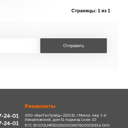
Страницы:
1 из 1
Отправить
Реквизиты
7-24-01
ООО «ВанТехТрэйд» 220131, г.Минск, пер. 1-й
Измайловский, дом 51 подъезд 1,ком. 10
7-24-01
Р/С: BY10OLMP30120001089780000933 в OАО