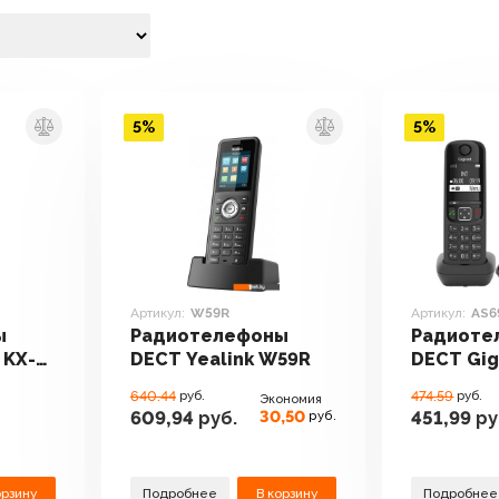
5%
5%
Артикул:
W59R
Артикул:
AS6
ы
Радиотелефоны
Радиоте
 KX-
DECT Yealink W59R
DECT Gig
DUO (чер
640.44
руб.
474.59
руб.
Экономия
30,50
609,94
руб.
451,99
ру
руб.
орзину
Подробнее
В корзину
Подробнее