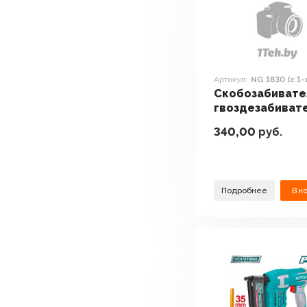
Артикул:
NG 1830 (с 1
Скобозабивате
гвоздезабиват
степлеры Wort
340,00
руб.
1830 (с 1-им АКБ
Подробнее
В к