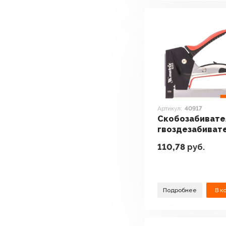
Артикул:
40917
Скобозабивате
гвоздезабиват
степлеры Matri
110,78
руб.
40917
Подробнее
В к