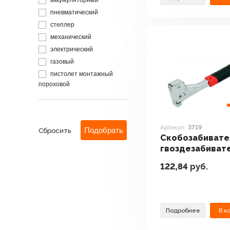
аккумуляторный
пневматический
степлер
механический
электрический
газовый
пистолет монтажный
пороховой
Артикул:
3719
Сбросить
Скобозабивате
гвоздезабиват
степлеры Drau
122,84
руб.
3719
Подробнее
В к