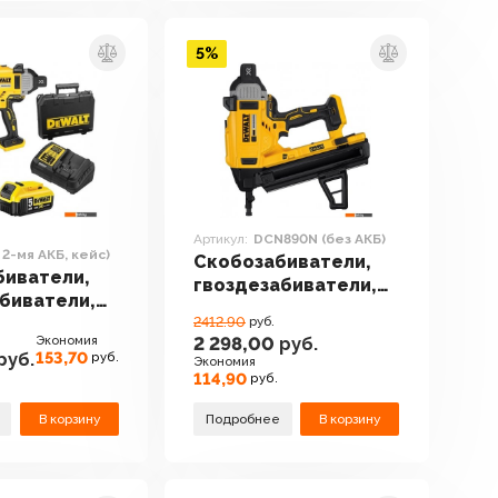
5%
Артикул:
DCN890N (без АКБ)
 2-мя АКБ, кейс)
Скобозабиватели,
биватели,
гвоздезабиватели,
биватели,
степлеры DeWalt
ы DeWalt
2412.90
руб.
DCN890N (без АКБ)
Экономия
2 298,00
руб.
 (с 2-мя
153,70
руб.
руб.
Экономия
с)
114,90
руб.
В корзину
Подробнее
В корзину