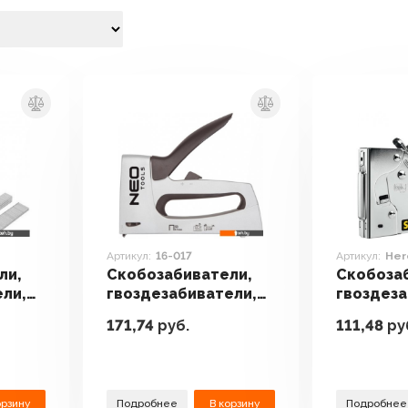
Артикул:
16-017
Артикул:
Her
ли,
Скобозабиватели,
Скобоза
ели,
гвоздезабиватели,
гвоздеза
ex ES
степлеры Neo 16-017
степлеры
171,74
руб.
111,48
ру
Hercules
орзину
Подробнее
В корзину
Подробнее