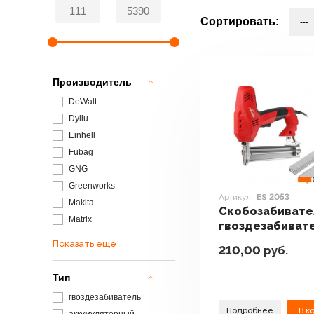
Сортировать:
Производитель
DeWalt
Dyllu
Einhell
Fubag
GNG
Greenworks
Артикул:
ES 2053
Makita
Скобозабивате
Matrix
гвоздезабиват
степлеры Wort
Показать еще
210,00
руб.
2053
Тип
гвоздезабиватель
Подробнее
В к