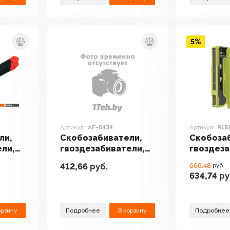
5%
Артикул:
AF-6434
Артикул:
R18
ли,
Скобозабиватели,
Скобоза
ели,
гвоздезабиватели,
гвоздеза
met
степлеры Frosp AF-
степлер
412,66
руб.
666.48
руб.
6434
R18ST50
634,74
ру
орзину
Подробнее
В корзину
Подробнее