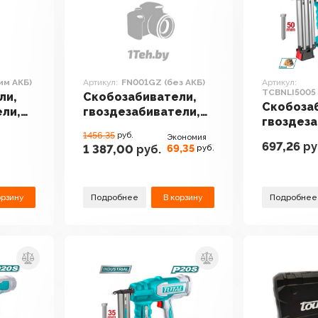
-им АКБ)
Артикул:
FN001GZ (без АКБ)
Артикул:
TCBNLI5005 
ли,
Скобозабиватели,
Скобоза
ели,
гвоздезабиватели,
гвоздеза
ex NG
степлеры Makita
1456.35
руб.
степлеры
Экономия
)
FN001GZ (без АКБ)
697,26
ру
69,35
1 387,00
руб.
руб.
TCBNLI50
кейс)
орзину
Подробнее
В корзину
Подробнее