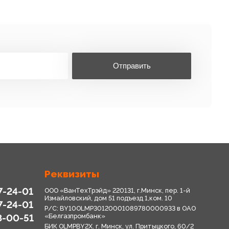
Отправить
Реквизиты
7-24-01
ООО «ВанТехТрэйд» 220131, г.Минск, пер. 1-й
Измайловский, дом 51 подъезд 1,ком. 10
7-24-01
Р/С: BY10OLMP30120001089780000933 в OАО
8-00-51
«Белгазпромбанк»
БИК OLMPBY2X. г. Минск, ул. Притыцкого, 60/2