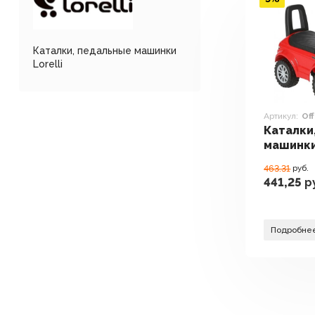
Каталки, педальные машинки
Lorelli
Артикул:
Of
Каталки
машинки 
Road (к
463.31
руб.
441,25
р
Подробне