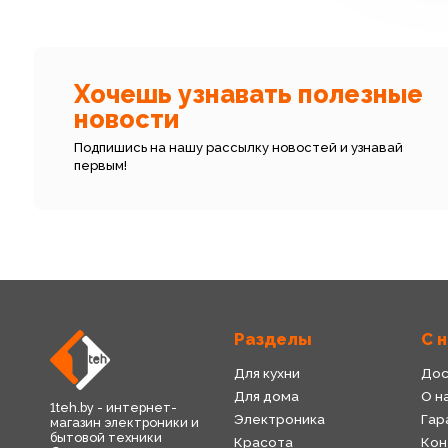
Хочешь узнавать полезные
новости
Подпишись на нашу рассылку новостей и узнавай
первым!
Разделы
С 
Для кухни
Дос
Для дома
О н
1teh.by - интернет-
Электроника
Гар
магазин электроники и
бытовой техники
Красота
Кон