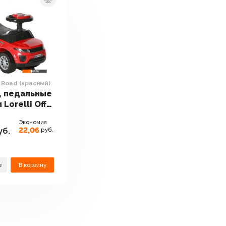
f Road (красный)
, педальные
Lorelli Off
расный)
Экономия
22,06
уб.
руб.
е
В корзину