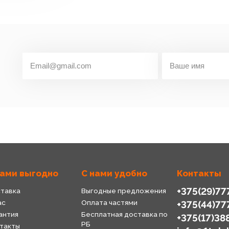
нами выгодно
С нами удобно
Контакты
+375(29)77
тавка
Выгодные предложения
ас
Оплата частями
+375(44)77
антия
Бесплатная доставка по
+375(17)38
РБ
такты