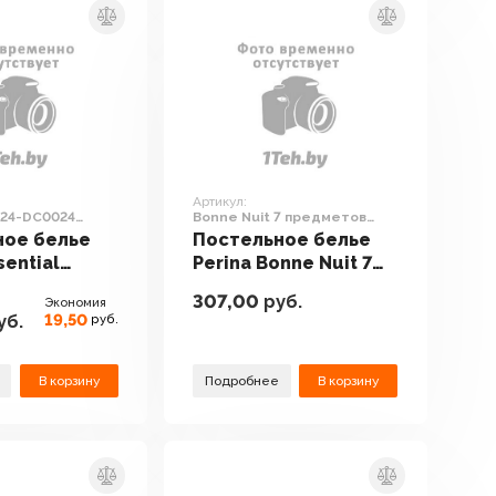
Артикул:
K24-DC0024
Bonne Nuit 7 предметов
ерый)
БНО7-125х75
ное белье
Постельное белье
sential
Perina Bonne Nuit 7
0024
предметов БНО7-
307,00
руб.
Экономия
й/серый)
125х75
19,50
уб.
руб.
В корзину
Подробнее
В корзину