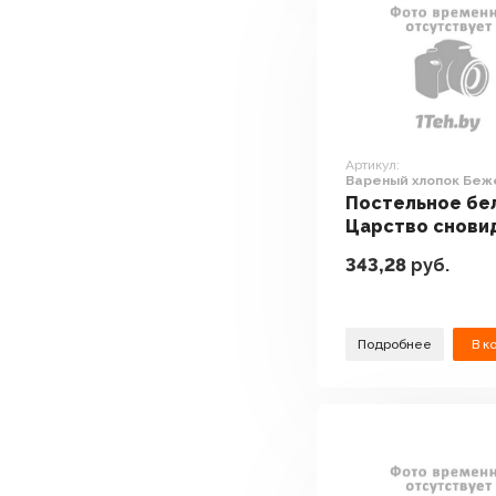
Артикул:
Вареный хлопок Беж
клетка 150-0139 (2-сп
Постельное бе
70x70)
Царство снови
Вареный хлопо
343,28
руб.
Бежевая клетка
0139 (2-сп, нав.
70x70)
Подробнее
В к