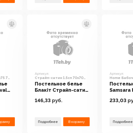
Артикул:
Артикул:
75 7
Страйп-сатин 1.5сп 70х70
Home Бабоч
4248/1 14-4504 (серо-
Евро Сат22
лье
Постельное белье
Постель
бирюзовый)
val
Блакiт Страйп-сатин
Samsara
1.5сп 70х70 4248/1
Бабочки 
146,33
руб.
233,03
ру
14-4504 (серо-
Евро Сат
бирюзовый)
орзину
Подробнее
В корзину
Подробнее