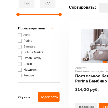
Сортировать:
Производитель
Alleri
Perina
Samsara
Sofi De MarkO
Urban Family
Блакiт
Артикул:
Нордтекс
Бамбино 6 предмето
(капучино)
Реноме
Постельное бе
Perina Бамбино
предметов
314,00
руб.
(капучино)
Сбросить
Подробнее
В к