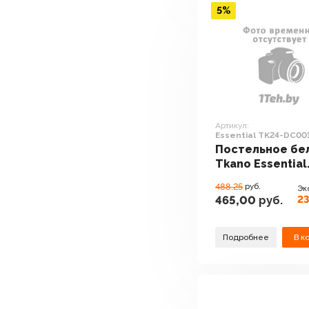
5%
Артикул:
Essential TK24-DC00
(копченая паприка)
Постельное бе
Tkano Essential
TK24-DC0016
488.25
руб.
Эк
(копченая папр
23
465,00
руб.
Подробнее
В к