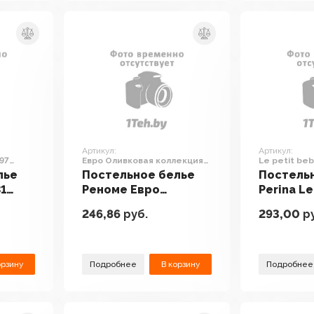
Артикул:
Артикул:
197
Евро Оливковая коллекция
Le petit beb
на резинке 180x200 Нежная
предметов 
лье
Постельное белье
Постель
мята 12-6205 (поплин)
кофейный)
31
Реноме Евро
Perina Le
Оливковая
ПБ-01.5 
246,86
руб.
293,00
ру
коллекция на
(молочн
резинке 180x200
Нежная мята 12-6205
(поплин)
орзину
Подробнее
В корзину
Подробнее