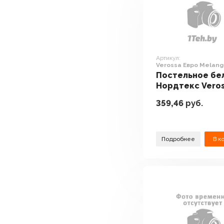
Артикул:
Verossa Евро Melan
Praline VRM 2515 Pral
Постельное бе
23
Нордтекс Vero
Евро Melange P
359,46
руб.
VRM 2515 Pralin
23
Подробнее
В к