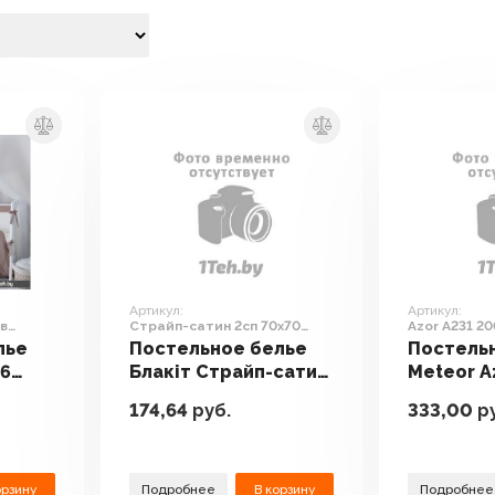
Артикул:
Артикул:
в
Страйп-сатин 2сп 70х70
Azor A231 20
4250/1 14-4504 (серо-
(кремовый)
лье
Постельное белье
Постель
бирюзовый)
 6
Блакiт Страйп-сатин
Meteor A
2сп 70х70 4250/1 14-
200x220 
174,64
руб.
333,00
ру
4504 (серо-
(кремов
бирюзовый)
орзину
Подробнее
В корзину
Подробнее