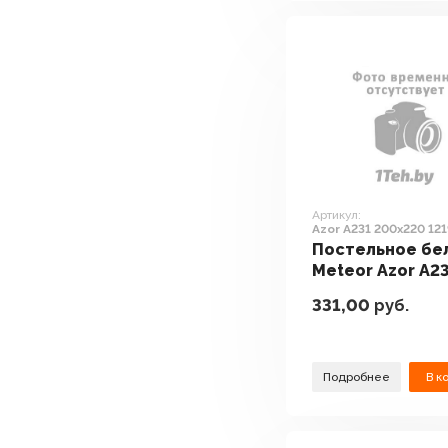
Артикул:
Azor A231 200x220 12
(светло-серый)
Постельное бе
Meteor Azor A2
200x220 12197
331,00
руб.
(светло-серый)
Подробнее
В к