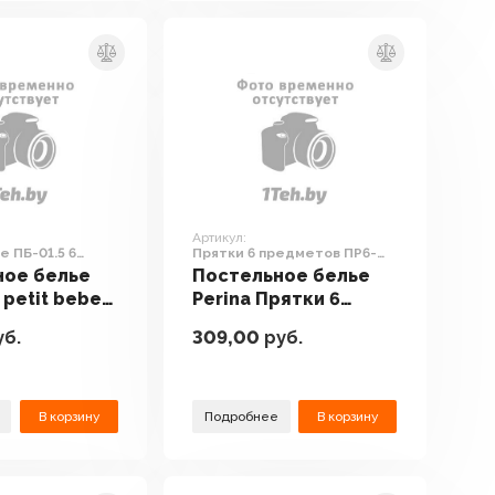
Артикул:
e ПБ-01.5 6
Прятки 6 предметов ПР6-
(молочно-
01.5
ное белье
Постельное белье
 petit bebe
Perina Прятки 6
6 предметов
предметов ПР6-01.5
б.
309,00
руб.
о-кофейный)
В корзину
Подробнее
В корзину