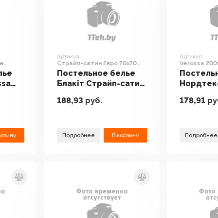
Артикул:
Артикул:
ge
Страйп-сатин Евро 70х70
Verossa 200
ine Д12
4252/1 14-4504 (серо-
(Melange Em
лье
Постельное белье
Постель
бирюзовый)
ssa
Блакiт Страйп-сатин
Нордтек
raline
Евро 70х70 4252/1
200x220 
188,93
руб.
178,91
ру
e Д12
14-4504 (серо-
(Melange
бирюзовый)
орзину
Подробнее
В корзину
Подробнее