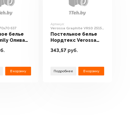
Артикул:
70x70 637
Verossa Graphite VRSD 2515
70136 Д12 23
ное белье
Постельное белье
mily Олива
Нордтекс Verossa
70 637
Graphite VRSD 2515
б.
343,57
руб.
70136 Д12 23
В корзину
Подробнее
В корзину