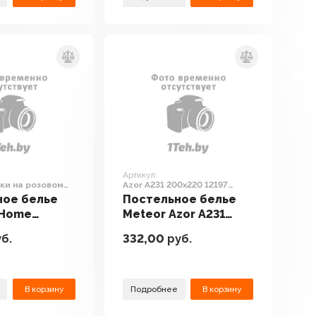
Артикул:
ки на розовом
Azor A231 200x220 12197
0ц-7
(баклажан)
ное белье
Постельное белье
 Home
Meteor Azor A231
на розовом
200x220 12197
б.
332,00
руб.
220ц-7
(баклажан)
В корзину
Подробнее
В корзину