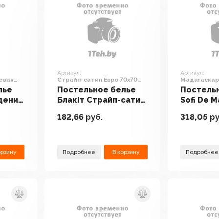
Артикул:
Артикул:
евая
Страйп-сатин Евро 70х70
Мадагаскар
, нав.
4239/1 (белый)
Дет-787
лье
Постельное белье
Постель
дений
Блакiт Страйп-сатин
Sofi De 
к
Евро 70х70 4239/1
Мадагас
182,66
руб.
318,05
ру
 150-
(белый)
Дет-787
орзину
Подробнее
В корзину
Подробнее