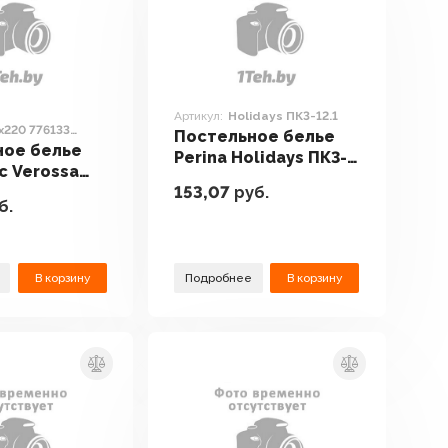
Артикул:
Holidays ПК3-12.1
x220 776133
Постельное белье
erald)
ное белье
Perina Holidays ПК3-
с Verossa
12.1
153,07
руб.
776133
б.
 Emerald)
В корзину
Подробнее
В корзину