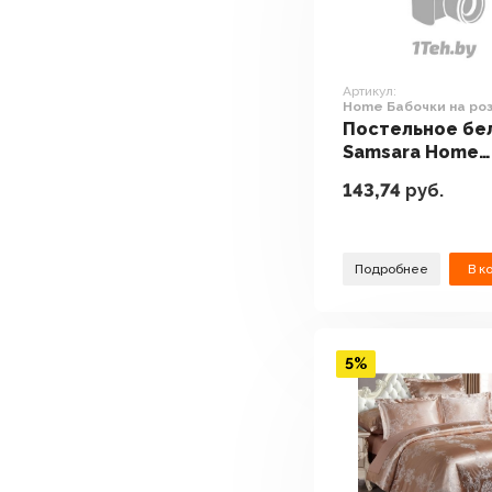
Артикул:
Home Бабочки на ро
Евро Сат220ПоЦ-7
Постельное бе
Samsara Home
Бабочки на ро
143,74
руб.
Евро Сат220По
Подробнее
В к
5%