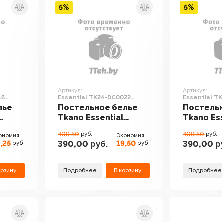
5%
5%
Артикул:
Артикул:
16
Essential TK24-DC0022
Essential T
(светло-желтый)
(бежевый/с
лье
Постельное белье
Постель
Tkano Essential
Tkano Es
TK24-DC0022
TK24-DC
409.50
руб.
409.50
руб.
ономия
Экономия
ика)
(светло-желтый)
(бежевы
,25
19,50
390,00
руб.
390,00
р
руб.
руб.
орзину
Подробнее
В корзину
Подробнее