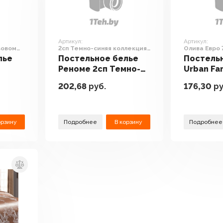
Артикул:
Артикул:
зовом
2сп Темно-синяя коллекция
Олива Евро 
ПП 7445 (сатин)
лье
Постельное белье
Постель
Реноме 2сп Темно-
Urban Fa
зовом
синяя коллекция ПП
Евро 70x
202,68
руб.
176,30
ру
Ц-7
7445 (сатин)
орзину
Подробнее
В корзину
Подробнее