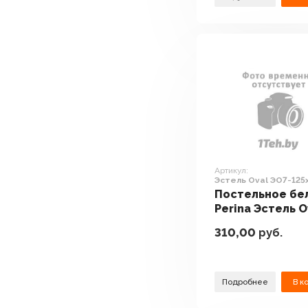
Артикул:
Эстель Oval ЭО7-125х
предметов
Постельное бе
Perina Эстель O
ЭО7-125х75 7
310,00
руб.
предметов
Подробнее
В к