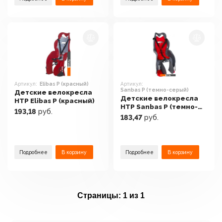
Артикул:
Elibas P (красный)
Артикул:
Sanbas P (темно-серый)
Детские велокресла
Детские велокресла
HTP Elibas P (красный)
HTP Sanbas P (темно-
193,18
руб.
серый)
183,47
руб.
Подробнее
В корзину
Подробнее
В корзину
Страницы:
1 из 1