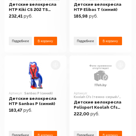
Детские велокресла
Детские велокресла
HTP Kiki CS 202 TS
HTP Elibas T (синий)
(синий)
232,41
руб.
185,98
руб.
Подробнее
В корзину
Подробнее
В корзину
Артикул:
Sanbas P (синий)
Артикул:
Koolah Cfs (темно-серый/
Детские велокресла
серебристый)
Детские велокресла
HTP Sanbas P (синий)
Polisport Koolah Cfs
183,47
руб.
(темно-серый/
222,00
руб.
серебристый)
Подробнее
В корзину
Подробнее
В корзину