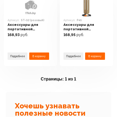
Артикул:
ST-02 (розовый)
Артикул:
P45
Аксессуары для
Аксессуары для
портативной
портативной
аудиотехники Onikuma
аудиотехники Yicosun
168,93
руб.
168,95
руб.
ST-02 (розовый)
P45
Подробнее
В корзину
Подробнее
В корзину
Страницы:
1 из 1
Хочешь узнавать
полезные новости