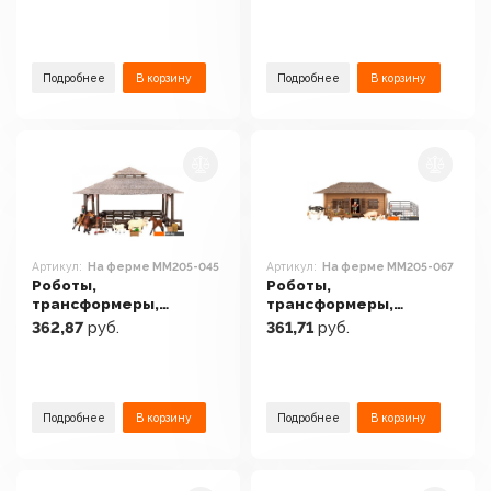
ферме ММ205-047
ферме ММ205-046
Подробнее
В корзину
Подробнее
В корзину
Артикул:
На ферме ММ205-045
Артикул:
На ферме ММ205-067
Роботы,
Роботы,
трансформеры,
трансформеры,
фигурки Masai Mara На
фигурки Masai Mara На
362,87
руб.
361,71
руб.
ферме ММ205-045
ферме ММ205-067
Подробнее
В корзину
Подробнее
В корзину