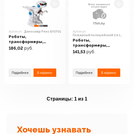
Артикул:
Динозавр Рекс 870701
Артикул:
Пожарный полицейский 2 в 1
Роботы,
YS4013D
Роботы,
трансформеры,
трансформеры,
фигурки Crossbot
186,02
руб.
фигурки GoGo Bus
Динозавр Рекс 870701
141,53
руб.
Пожарный
полицейский 2 в 1
YS4013D
Подробнее
В корзину
Подробнее
В корзину
Страницы:
1 из 1
Хочешь узнавать