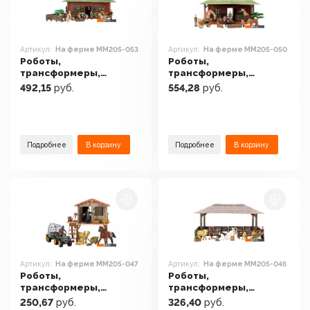
Артикул:
На ферме ММ205-053
Артикул:
На ферме ММ205-050
Роботы,
Роботы,
трансформеры,
трансформеры,
фигурки Masai Mara На
фигурки Masai Mara На
492,15
руб.
554,28
руб.
ферме ММ205-053
ферме ММ205-050
Подробнее
В корзину
Подробнее
В корзину
Артикул:
На ферме ММ205-047
Артикул:
На ферме ММ205-046
Роботы,
Роботы,
трансформеры,
трансформеры,
фигурки Masai Mara На
фигурки Masai Mara На
250,67
руб.
326,40
руб.