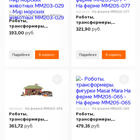
Артикул:
Артикул:
На ферме ММ205-077
Мир морских животных ММ203-
Роботы,
029
Роботы,
трансформеры,
трансформеры,
фигурки Masai Mara На
321,90
руб.
фигурки Masai Mara Мир
193,00
руб.
ферме ММ205-077
морских животных
ММ203-029
Подробнее
В корзину
Подробнее
В корзину
Артикул:
На ферме ММ205-076
Артикул:
На ферме ММ205-065
Роботы,
Роботы,
трансформеры,
трансформеры,
фигурки Masai Mara На
фигурки Masai Mara На
361,72
руб.
479,35
руб.
ферме ММ205-076
ферме ММ205-065