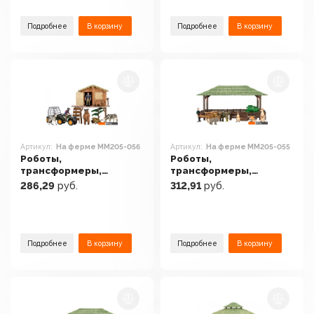
Подробнее
В корзину
Подробнее
В корзину
Артикул:
На ферме ММ205-056
Артикул:
На ферме ММ205-055
Роботы,
Роботы,
трансформеры,
трансформеры,
фигурки Masai Mara На
фигурки Masai Mara На
286,29
руб.
312,91
руб.
ферме ММ205-056
ферме ММ205-055
Подробнее
В корзину
Подробнее
В корзину