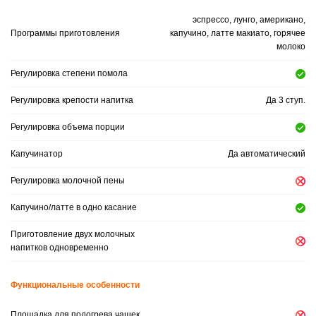
эспрессо, лунго, американо,
Программы приготовления
капучино, латте макиато, горячее
молоко
Регулировка степени помола
Регулировка крепости напитка
Да 3 ступ.
Регулировка объема порции
Капучинатор
Да автоматический
Регулировка молочной пены
Капучино/латте в одно касание
Приготовление двух молочных
напитков одновременно
Функциональные особенности
Площадка для подогрева чашек