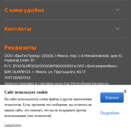
С нами удобно
Контакты
Реквизиты
ООО «ВанТехТрэйд» 220131, г.Минск, пер. 1-й Измайловский, дом 51
подъезд 1,ком. 10
Р/С: BY10OLMP30120001089780000933 в OАО «Белгазпромбанк»
БИК OLMPBY2X. г. Минск, ул. Притыцкого, 60/2
УНП 192957242
Зарегистрирован в торговом реестре Республики Беларусь
03.04.2018
x
Сайт использует cookie
Свидетельство о регистрации № 192957242выдано 18.08.2017
Хорошо
Мингориспоплком
На сайте используются cookie-файлы и другие аналогичные
Политика обработки персональных данных
технологии. Если, прочитав это сообщение, вы остаетесь на
Положение о системе видеонаблюдения
нашем сайте, это означает, что вы не возражаете против
Подробнее
Политика в отношении обработки файлов cookie
использования этих технологий.
CookieWidget