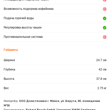
Возможность подогрева кофейника
Подача горячей воды
Регулировка высоты чашек
Противокапельная система
Габариты
Ширина
24.7 см
Глубина
42 см
Высота
37.8 см
Вес
2.75 кг
Импортёр:
ООО Домотехника г. Минск, ул. Берута, 3б, помещение
№16
.
Производитель:
Robert Bosch GmbH. Германия 70839 Gerlingen-