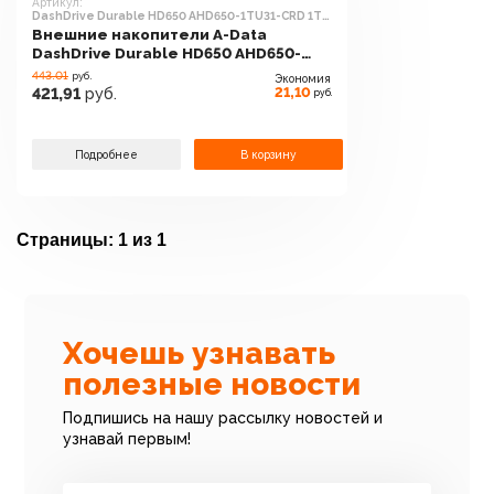
Артикул:
DashDrive Durable HD650 AHD650-1TU31-CRD 1TB
(красный)
Внешние накопители A-Data
DashDrive Durable HD650 AHD650-
1TU31-CRD 1TB (красный)
443.01
руб.
Экономия
21,10
421,91
руб.
руб.
Подробнее
В корзину
Страницы:
1 из 1
Хочешь узнавать
полезные новости
Подпишись на нашу рассылку новостей и
узнавай первым!