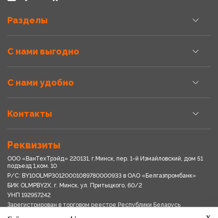
Разделы
С нами выгодно
С нами удобно
Контакты
Реквизиты
ООО «ВанТехТрэйд» 220131, г.Минск, пер. 1-й Измайловский, дом 51
подъезд 1,ком. 10
Р/С: BY10OLMP30120001089780000933 в OАО «Белгазпромбанк»
БИК OLMPBY2X. г. Минск, ул. Притыцкого, 60/2
УНП 192957242
Зарегистрирован в торговом реестре Республики Беларусь
03.04.2018
x