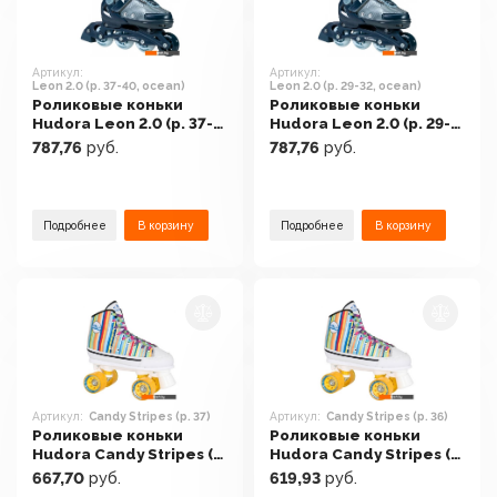
Артикул:
Артикул:
Leon 2.0 (р. 37-40, ocean)
Leon 2.0 (р. 29-32, ocean)
Роликовые коньки
Роликовые коньки
Hudora Leon 2.0 (р. 37-
Hudora Leon 2.0 (р. 29-
40, ocean)
32, ocean)
787,76
руб.
787,76
руб.
Подробнее
В корзину
Подробнее
В корзину
Артикул:
Candy Stripes (р. 37)
Артикул:
Candy Stripes (р. 36)
Роликовые коньки
Роликовые коньки
Hudora Candy Stripes (р.
Hudora Candy Stripes (р.
37)
36)
667,70
руб.
619,93
руб.