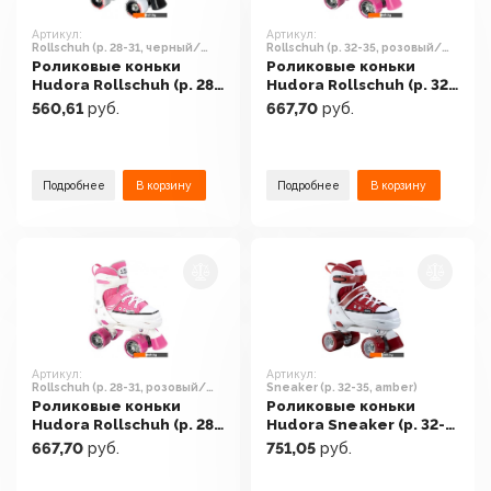
Артикул:
Артикул:
Rollschuh (р. 28-31, черный/
Rollschuh (р. 32-35, розовый/
белый)
белый)
Роликовые коньки
Роликовые коньки
Hudora Rollschuh (р. 28-
Hudora Rollschuh (р. 32-
31, черный/белый)
35, розовый/белый)
560,61
руб.
667,70
руб.
Подробнее
В корзину
Подробнее
В корзину
Артикул:
Артикул:
Rollschuh (р. 28-31, розовый/
Sneaker (р. 32-35, amber)
белый)
Роликовые коньки
Роликовые коньки
Hudora Rollschuh (р. 28-
Hudora Sneaker (р. 32-
31, розовый/белый)
35, amber)
667,70
руб.
751,05
руб.