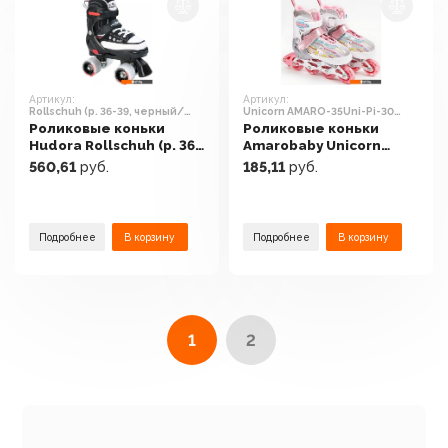
Артикул:
Артикул:
Rollschuh (р. 36-39, черный/
Unicorn AMARO-35Uni-Pi-30
белый)
(розовый, р-р 30-33)
Роликовые коньки
Роликовые коньки
Hudora Rollschuh (р. 36-
Amarobaby Unicorn
39, черный/белый)
AMARO-35Uni-Pi-30
560,61
руб.
185,11
руб.
(розовый, р-р 30-33)
Подробнее
В корзину
Подробнее
В корзину
1
2