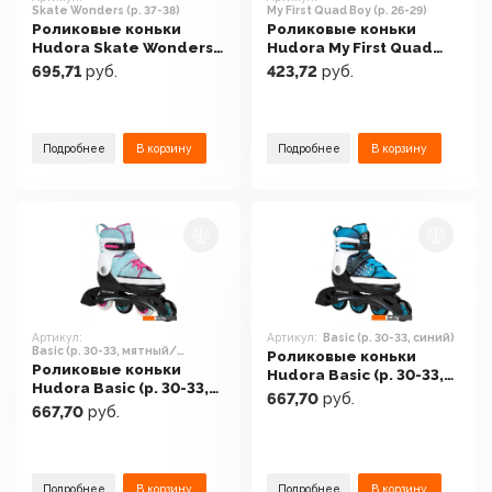
Skate Wonders (р. 37-38)
My First Quad Boy (р. 26-29)
Роликовые коньки
Роликовые коньки
Hudora Skate Wonders
Hudora My First Quad
(р. 37-38)
Boy (р. 26-29)
695,71
руб.
423,72
руб.
Подробнее
В корзину
Подробнее
В корзину
Артикул:
Артикул:
Basic (р. 30-33, синий)
Basic (р. 30-33, мятный/
Роликовые коньки
розовый)
Роликовые коньки
Hudora Basic (р. 30-33,
Hudora Basic (р. 30-33,
синий)
667,70
руб.
мятный/розовый)
667,70
руб.
Подробнее
В корзину
Подробнее
В корзину