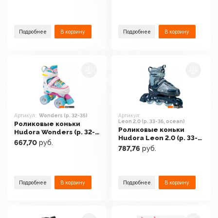
Подробнее
В корзину
Подробнее
В корзину
Артикул:
Wonders (р. 32-35)
Артикул:
Leon 2.0 (р. 33-36, ocean)
Роликовые коньки
Роликовые коньки
Hudora Wonders (р. 32-
Hudora Leon 2.0 (р. 33-
35)
667,70
руб.
36, ocean)
787,76
руб.
Подробнее
В корзину
Подробнее
В корзину