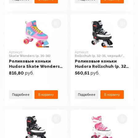
Артикул:
Артикул:
Skate Wonders (р. 35-36)
Rollschuh (р. 32-35, черный/
белый)
Роликовые коньки
Роликовые коньки
Hudora Skate Wonders
Hudora Rollschuh (р. 32-
(р. 35-36)
35, черный/белый)
816,80
руб.
560,61
руб.
Подробнее
В корзину
Подробнее
В корзину