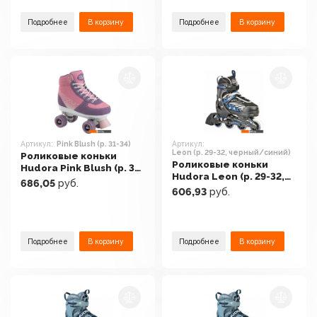
Подробнее
В корзину
Подробнее
В корзину
Артикул:
Pink Blush (р. 31-34)
Артикул:
Leon (р. 29-32, черный/синий)
Роликовые коньки
Роликовые коньки
Hudora Pink Blush (р. 31-
Hudora Leon (р. 29-32,
34)
686,05
руб.
черный/синий)
606,93
руб.
Подробнее
В корзину
Подробнее
В корзину