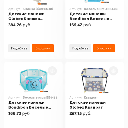
Артикул:
Книжка (бежевый)
Артикул:
Веселые игры BB4485
Детские манежи
Детские манежи
Globex Книжка
Bondibon Веселые
(бежевый)
игры BB4485
384,26
руб.
165,42
руб.
Подробнее
В корзину
Подробнее
В корзину
Артикул:
Веселые игры BB4488
Артикул:
Квадрат
Детские манежи
Детские манежи
Bondibon Веселые
Globex Квадрат
игры BB4488
166,73
руб.
257,15
руб.