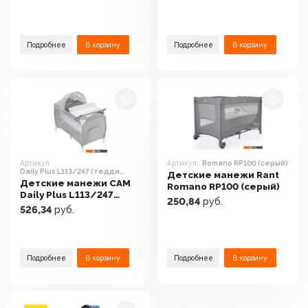
Подробнее
В корзину
Подробнее
В корзину
Артикул:
Артикул:
Romano RP100 (серый)
Daily Plus L113/247 (тедди
Детские манежи Rant
серый)
Детские манежи CAM
Romano RP100 (серый)
Daily Plus L113/247
250,84
руб.
(тедди серый)
526,34
руб.
Подробнее
В корзину
Подробнее
В корзину