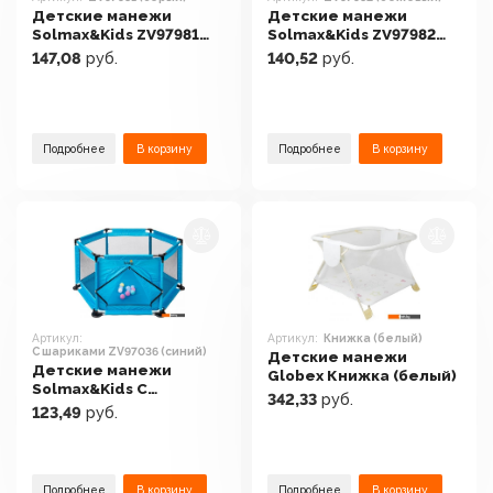
Детские манежи
Детские манежи
Solmax&Kids ZV97981
Solmax&Kids ZV97982
(серый)
(бежевый)
147,08
руб.
140,52
руб.
Подробнее
В корзину
Подробнее
В корзину
Артикул:
Артикул:
Книжка (белый)
С шариками ZV97036 (синий)
Детские манежи
Детские манежи
Globex Книжка (белый)
Solmax&Kids С
342,33
руб.
шариками ZV97036
123,49
руб.
(синий)
Подробнее
В корзину
Подробнее
В корзину