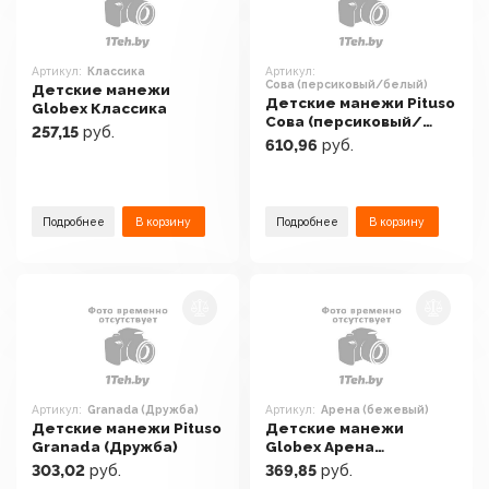
Артикул:
Классика
Артикул:
Сова (персиковый/белый)
Детские манежи
Детские манежи Pituso
Globex Классика
Сова (персиковый/
257,15
руб.
белый)
610,96
руб.
Подробнее
В корзину
Подробнее
В корзину
Артикул:
Granada (Дружба)
Артикул:
Арена (бежевый)
Детские манежи Pituso
Детские манежи
Granada (Дружба)
Globex Арена
(бежевый)
303,02
руб.
369,85
руб.