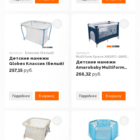
Артикул:
Классик (белый)
Артикул:
Multiform Space AMARO-26MSP-
Детские манежи
Si (синий)
Детские манежи
Globex Классик (белый)
Amarobaby Multiform
257,15
руб.
Space AMARO-26MSP-Si
266,32
руб.
(синий)
Подробнее
В корзину
Подробнее
В корзину