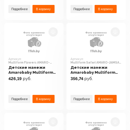
Подробнее
В корзину
Подробнее
В корзину
Артикул:
Артикул:
Multiform Flowers AMARO-
Multiform Safari AMARO-26MSA-
26MFL-F (фиолетовый)
Ze (зеленый)
Детские манежи
Детские манежи
Amarobaby Multiform
Amarobaby Multiform
Flowers AMARO-26MFL-F
Safari AMARO-26MSA-Ze
426,19
руб.
356,74
руб.
(фиолетовый)
(зеленый)
Подробнее
В корзину
Подробнее
В корзину