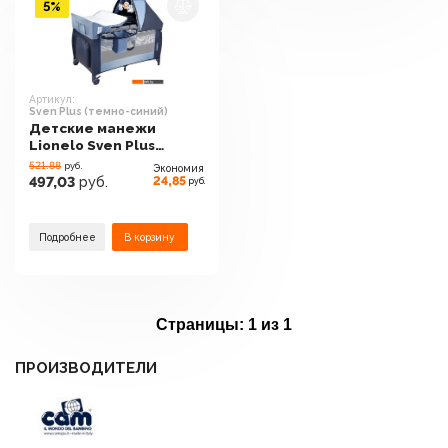
5%
Артикул:
Sven Plus (темно-синий)
Детские манежи
Lionelo Sven Plus
(темно-синий)
521.88
руб.
Экономия
24,85
497,03
руб.
руб.
Подробнее
В корзину
Страницы:
1 из 1
ПРОИЗВОДИТЕЛИ