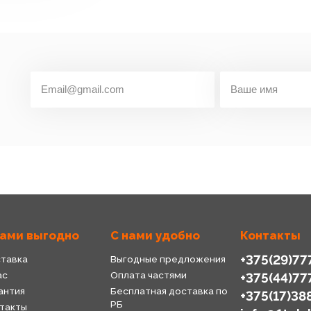
нами выгодно
С нами удобно
Контакты
+375(29)77
тавка
Выгодные предложения
ас
Оплата частями
+375(44)77
антия
Бесплатная доставка по
+375(17)38
РБ
такты