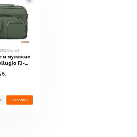
-001 (Army)
 и мужские
llugio FJ-
y)
уб.
е
В корзину