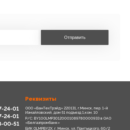
Отправить
Реквизиты
7-24-01
ООО «ВанТехТрэйд» 220131, г.Минск, пер. 1-й
Измайловский, дом 51 подъезд 1,ком. 10
7-24-01
Р/С: BY10OLMP30120001089780000933 в OАО
8-00-51
«Белгазпромбанк»
БИК OLMPBY2X. г. Минск, ул. Притыцкого, 60/2