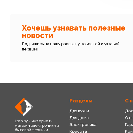
Хочешь узнавать полезные
новости
Подпишись на нашу рассылку новостей и узнавай
первым!
Разделы
С 
Для кухни
Дос
Для дома
О н
1teh.by - интернет-
Электроника
Гар
магазин электроники и
бытовой техники
Красота
Кон