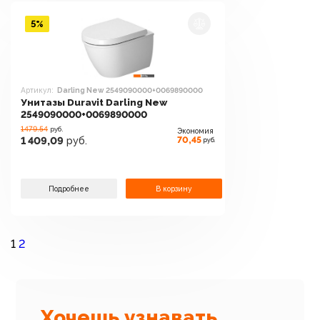
5%
Артикул:
Darling New 2549090000+0069890000
Унитазы Duravit Darling New
2549090000+0069890000
1479.54
руб.
Экономия
70,45
1 409,09
руб.
руб.
Подробнее
В корзину
1
2
Хочешь узнавать