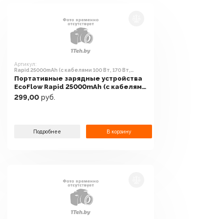
Артикул:
Rapid 25000mAh (с кабелями 100 Вт, 170 Вт,
зеленый)
Портативные зарядные устройства
EcoFlow Rapid 25000mAh (с кабелями
100 Вт, 170 Вт, зеленый)
299,00
руб.
Подробнее
В корзину