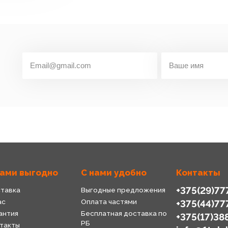
нами выгодно
С нами удобно
Контакты
+375(29)77
тавка
Выгодные предложения
ас
Оплата частями
+375(44)77
антия
Бесплатная доставка по
+375(17)38
РБ
такты