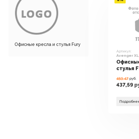
Офисные кресла и стулья Fury
Артикул:
Avenger XL
Офисные
стулья F
XL NFF-1
459.47
руб.
437,59
р
Подробне