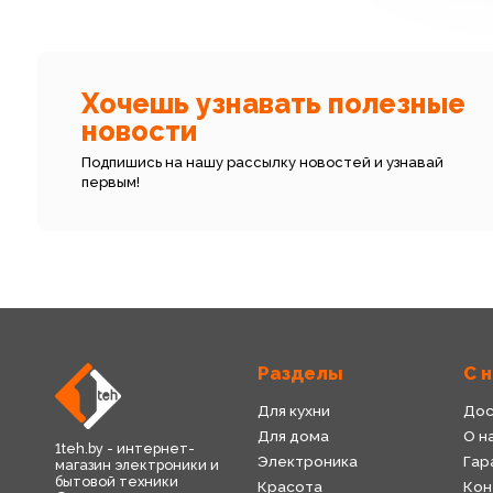
Хочешь узнавать полезные
новости
Подпишись на нашу рассылку новостей и узнавай
первым!
Разделы
С 
Для кухни
Дос
Для дома
О н
1teh.by - интернет-
Электроника
Гар
магазин электроники и
бытовой техники
Красота
Кон