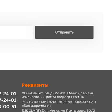
Отправить
Реквизиты
7-24-01
ООО «ВанТехТрэйд» 220131, г.Минск, пер. 1-й
Измайловский, дом 51 подъезд 1,ком. 10
7-24-01
Р/С: BY10OLMP30120001089780000933 в OАО
8-00-51
«Белгазпромбанк»
БИК OLMPBY2X. г. Минск, ул. Притыцкого, 60/2