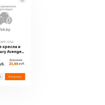
 NFF-1712
 кресла и
ury Avenger
712
Экономия
21,88
уб.
руб.
е
В корзину