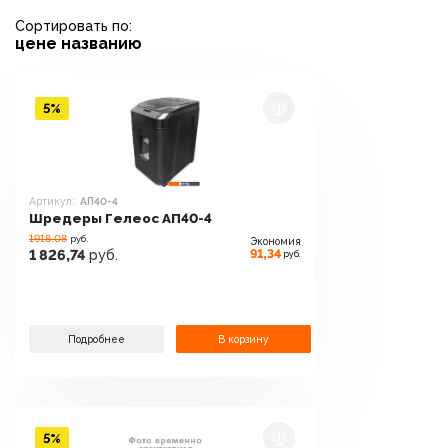
Сортировать по:
цене
названию
5%
Артикул:
АП40-4
Шредеры Гелеос АП40-4
1918.08
руб.
Экономия
91,34
1 826,74
руб.
руб.
Подробнее
В корзину
5%