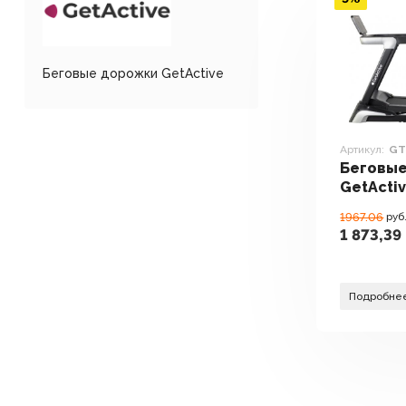
Беговые дорожки GetActive
Артикул:
GT
Беговы
GetActi
PRO
1967.06
руб
1 873,39
Подробне