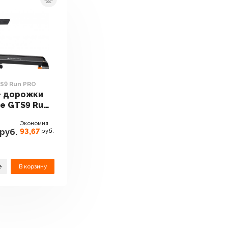
S9 Run PRO
е дорожки
ve GTS9 Run
.
Экономия
93,67
руб.
руб.
е
В корзину