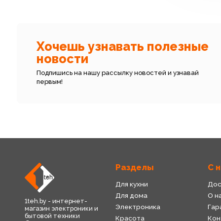
Хочешь узнавать полезные
новости
Подпишись на нашу рассылку новостей и узнавай
первым!
Разделы
С 
Для кухни
Дос
Для дома
О н
1teh.by - интернет-
Электроника
Гар
магазин электроники и
бытовой техники
Красота
Кон