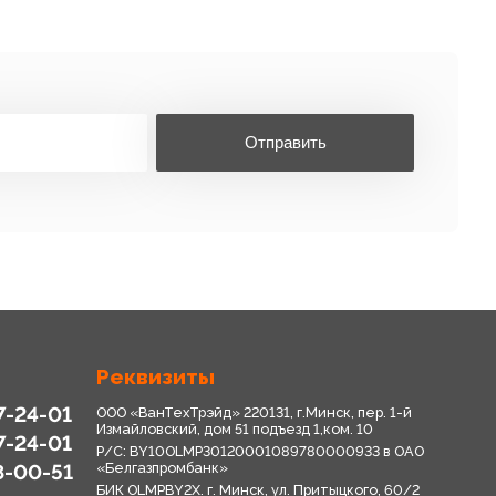
Отправить
Реквизиты
7-24-01
ООО «ВанТехТрэйд» 220131, г.Минск, пер. 1-й
Измайловский, дом 51 подъезд 1,ком. 10
7-24-01
Р/С: BY10OLMP30120001089780000933 в OАО
8-00-51
«Белгазпромбанк»
БИК OLMPBY2X. г. Минск, ул. Притыцкого, 60/2