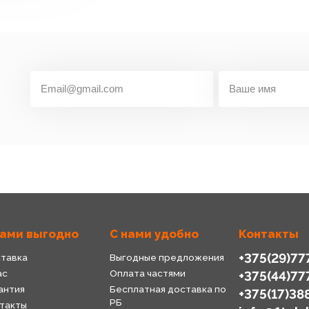
нами выгодно
С нами удобно
Контакты
+375(29)77
тавка
Выгодные предложения
ас
Оплата частями
+375(44)77
антия
Бесплатная доставка по
+375(17)38
РБ
такты