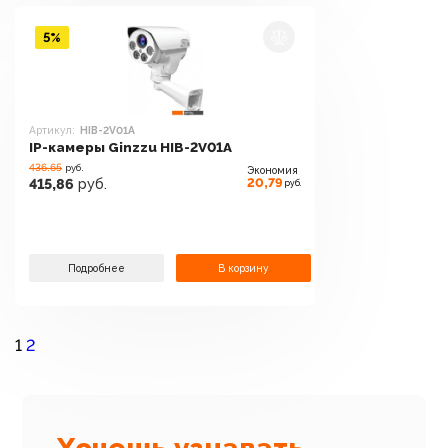
5%
Артикул:
HIB-2V01A
IP-камеры Ginzzu HIB-2V01A
436.65
руб.
Экономия
20,79
415,86
руб.
руб.
Подробнее
В корзину
1
2