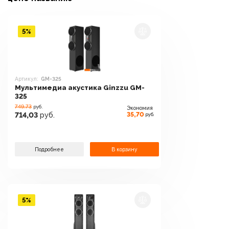
5%
Артикул:
GM-325
Мультимедиа акустика Ginzzu GM-
325
749.73
руб.
Экономия
35,70
714,03
руб.
руб.
Подробнее
В корзину
5%