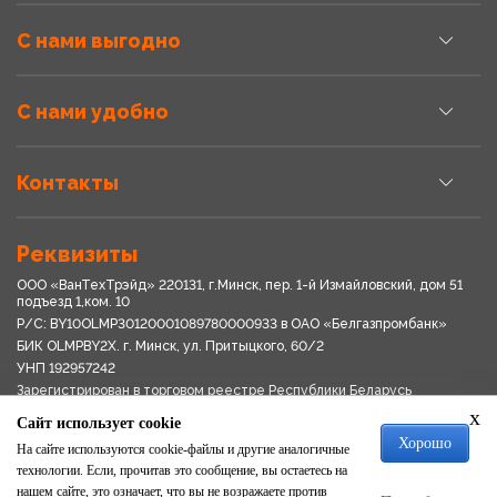
С нами выгодно
С нами удобно
Контакты
Реквизиты
ООО «ВанТехТрэйд» 220131, г.Минск, пер. 1-й Измайловский, дом 51
подъезд 1,ком. 10
Р/С: BY10OLMP30120001089780000933 в OАО «Белгазпромбанк»
БИК OLMPBY2X. г. Минск, ул. Притыцкого, 60/2
УНП 192957242
Зарегистрирован в торговом реестре Республики Беларусь
03.04.2018
x
Сайт использует cookie
Свидетельство о регистрации № 192957242выдано 18.08.2017
Хорошо
Мингориспоплком
На сайте используются cookie-файлы и другие аналогичные
Политика обработки персональных данных
технологии. Если, прочитав это сообщение, вы остаетесь на
Положение о системе видеонаблюдения
нашем сайте, это означает, что вы не возражаете против