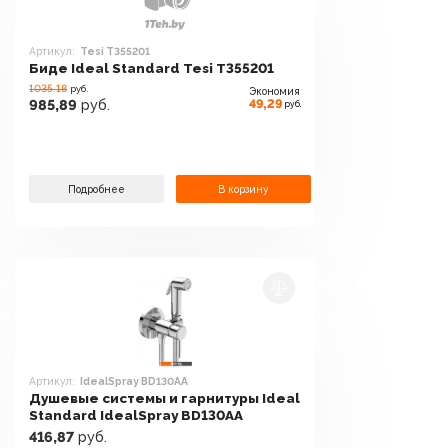
Артикул:
Tesi T355201
Биде Ideal Standard Tesi T355201
1035.18
руб.
Экономия
49,29
985,89
руб.
руб.
Подробнее
В корзину
Артикул:
IdealSpray BD130AA
Душевые системы и гарнитуры Ideal
Standard IdealSpray BD130AA
416,87
руб.