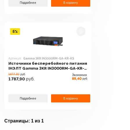
Подробнее
В корзину
5%
Артикул:
Gamma 3KR IN3000RM-GA-KR-KS
Источники бесперебойного питания
IНЭЛТ Gamma 3KR IN3000RM-GA-KR-
KS
1877.30
руб.
Экономия
89,40
1 787,90
руб.
руб.
Подробнее
В корзину
Страницы:
1 из 1