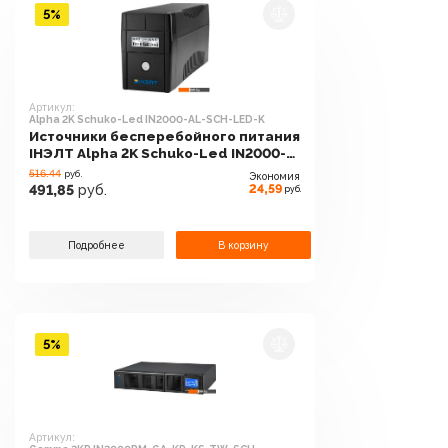
5%
Артикул:
Alpha 2K Schuko-Led IN2000-AL-SCH-LED-K
Источники бесперебойного питания
IНЭЛТ Alpha 2K Schuko-Led IN2000-
AL-SCH-LED-K
516.44
руб.
Экономия
24,59
491,85
руб.
руб.
Подробнее
В корзину
5%
Артикул: