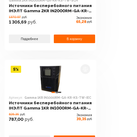
Gamma 2KR IN2000RM-GA-KR-KS-TW-SCH
Источники бесперебойного питания
IНЭЛТ Gamma 2KR IN2000RM-GA-KR-
KS-TW-SCH
1370.97
руб.
Экономия
65,28
1 305,69
руб.
руб.
Подробнее
В корзину
5%
Артикул:
Gamma 1KR IN1000RM-GA-KR-KS-TW-IEC
Источники бесперебойного питания
IНЭЛТ Gamma 1KR IN1000RM-GA-KR-
KS-TW-IEC
826.35
руб.
Экономия
39,35
787,00
руб.
руб.