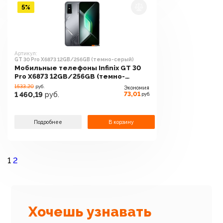
5%
Артикул:
GT 30 Pro X6873 12GB/256GB (темно-серый)
Мобильные телефоны Infinix GT 30
Pro X6873 12GB/256GB (темно-
серый)
1533.20
руб.
Экономия
73,01
1 460,19
руб.
руб.
Подробнее
В корзину
1
2
Хочешь узнавать