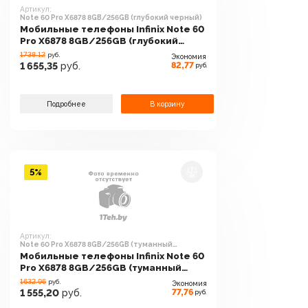
Артикул:
Note 60 Pro X6878 8GB/256GB (глубокий черный)
Мобильные телефоны Infinix Note 60
Pro X6878 8GB/256GB (глубокий
черный)
1738.12
руб.
Экономия
82,77
1 655,35
руб.
руб.
Подробнее
В корзину
5%
Артикул:
Note 60 Pro X6878 8GB/256GB (туманный
титановый)
Мобильные телефоны Infinix Note 60
Pro X6878 8GB/256GB (туманный
титановый)
1632.96
руб.
Экономия
77,76
1 555,20
руб.
руб.