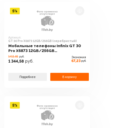
5%
Артикул:
GT 30 Pro X6873 12GB/256GB (серебристый)
Мобильные телефоны Infinix GT 30
Pro X6873 12GB/256GB
(серебристый)
1411.81
руб.
Экономия
67,23
1 344,58
руб.
руб.
Подробнее
В корзину
5%