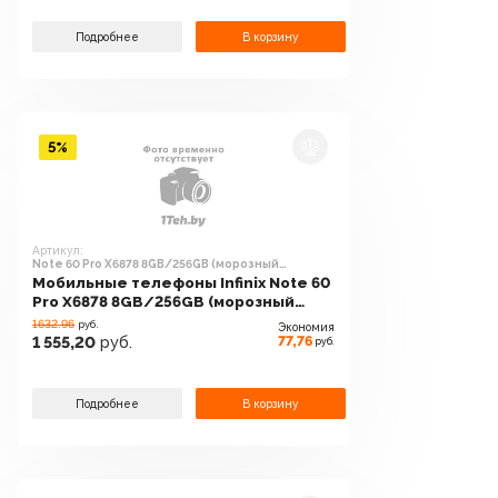
Подробнее
В корзину
5%
Артикул:
Note 60 Pro X6878 8GB/256GB (морозный
серебристый)
Мобильные телефоны Infinix Note 60
Pro X6878 8GB/256GB (морозный
серебристый)
1632.96
руб.
Экономия
77,76
1 555,20
руб.
руб.
Подробнее
В корзину