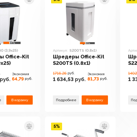
0 (3,9x25)
Артикул:
S200TS (0.8х1)
Арти
 Office-Kit
Шредеры Office-Kit
Шре
9x25)
S200TS (0.8х1)
S22
.
1716.26
руб.
1402
Экономия
Экономия
64,79
81,73
руб.
1 634,53
руб.
1 3
руб.
руб.
е
В корзину
Подробнее
В корзину
По
5%