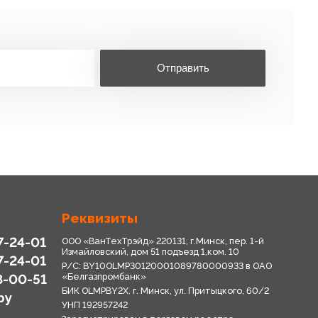
Отправить
Реквизиты
7-24-01
ООО «ВанТехТрэйд» 220131, г.Минск, пер. 1-й
Измайловский, дом 51 подъезд 1,ком. 10
7-24-01
Р/С: BY10OLMP30120001089780000933 в OАО
8-00-51
«Белгазпромбанк»
БИК OLMPBY2X. г. Минск, ул. Притыцкого, 60/2
by
УНП 192957242