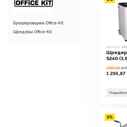
Брошюровщики Office-Kit
Шредеры Office-Kit
Артикул:
S24
Шредеры
S240 (3,
1360.66
руб
1 295,87
Подробне
5%