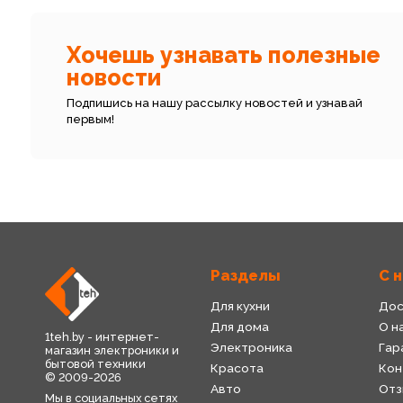
Хочешь узнавать полезные
новости
Подпишись на нашу рассылку новостей и узнавай
первым!
Разделы
С 
Для кухни
Дос
Для дома
О н
1teh.by - интернет-
Электроника
Гар
магазин электроники и
бытовой техники
Красота
Кон
© 2009-2026
Авто
Отз
Мы в социальных сетях