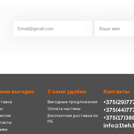
нами выгодно
С нами удобно
Контакты
+375(29)77
тавка
Выгодные предложения
ас
Оплата частями
+375(44)77
антия
Бесплатная доставка по
+375(17)38
РБ
такты
info@1teh.
ывы