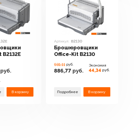
132E
Артикул:
B2130
овщики
Брошюровщики
it B2132E
Office-Kit B2130
931.11
руб.
Экономия
44,34
руб.
886,77
руб.
руб.
.
е
В корзину
Подробнее
В корзину