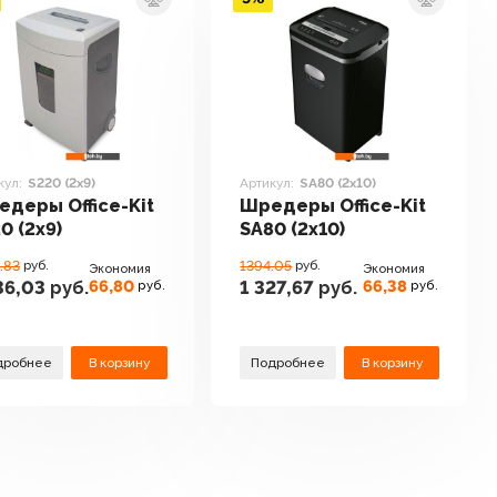
кул:
S220 (2x9)
Артикул:
SA80 (2x10)
деры Office-Kit
Шредеры Office-Kit
0 (2x9)
SA80 (2x10)
.83
руб.
1394.05
руб.
Экономия
Экономия
66,80
66,38
36,03
руб.
1 327,67
руб.
руб.
руб.
дробнее
В корзину
Подробнее
В корзину