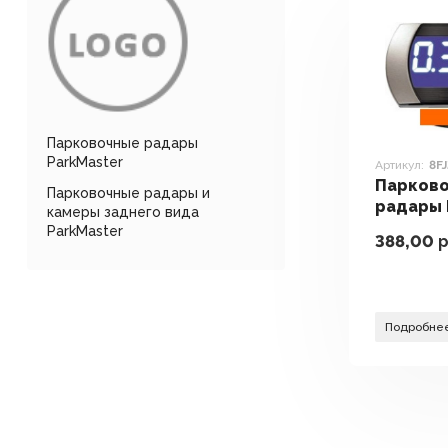
Парковочные радары
ParkMaster
Артикул:
8F
Парков
Парковочные радары и
радары 
камеры заднего вида
8FJ27
ParkMaster
388,00
р
Подробне