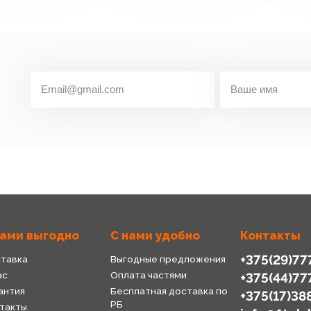
нами выгодно
С нами удобно
Контакты
+375(29)77
тавка
Выгодные предложения
ас
Оплата частями
+375(44)77
антия
Бесплатная доставка по
+375(17)38
РБ
такты