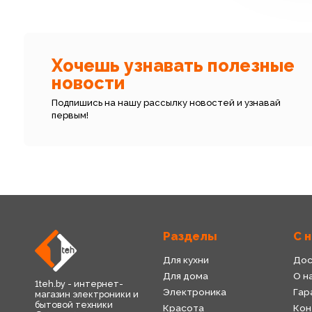
Хочешь узнавать полезные
новости
Подпишись на нашу рассылку новостей и узнавай
первым!
Разделы
С 
Для кухни
Дос
Для дома
О н
1teh.by - интернет-
Электроника
Гар
магазин электроники и
бытовой техники
Красота
Кон