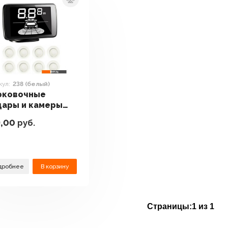
кул:
238 (белый)
рковочные
дары и камеры
него вида
9,00
руб.
kMaster 238
лый)
дробнее
В корзину
Страницы:
1 из 1