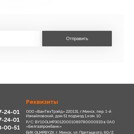
Отправить
Реквизиты
7-24-01
ООО «ВанТехТрэйд» 220131, г.Минск, пер. 1-й
Измайловский, дом 51 подъезд 1,ком. 10
7-24-01
Р/С: BY10OLMP30120001089780000933 в OАО
8-00-51
«Белгазпромбанк»
БИК OLMPBY2X. г. Минск, ул. Притыцкого, 60/2