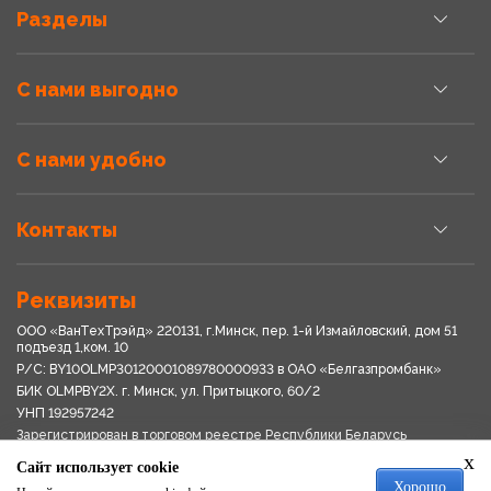
Разделы
С нами выгодно
С нами удобно
Контакты
Реквизиты
ООО «ВанТехТрэйд» 220131, г.Минск, пер. 1-й Измайловский, дом 51
подъезд 1,ком. 10
Р/С: BY10OLMP30120001089780000933 в OАО «Белгазпромбанк»
БИК OLMPBY2X. г. Минск, ул. Притыцкого, 60/2
УНП 192957242
Зарегистрирован в торговом реестре Республики Беларусь
03.04.2018
x
Сайт использует cookie
Свидетельство о регистрации № 192957242выдано 18.08.2017
Хорошо
Мингориспоплком