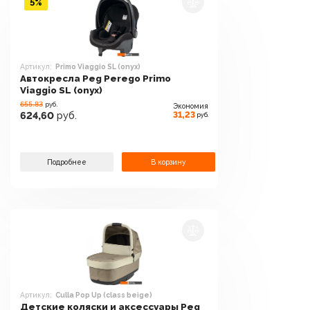
5%
Артикул:
Primo Viaggio SL (onyx)
Автокресла Peg Perego Primo
Viaggio SL (onyx)
655.83
руб.
Экономия
31,23
624,60
руб.
руб.
Подробнее
В корзину
Артикул:
Culla Pop Up (class beige)
Детские коляски и аксессуары Peg