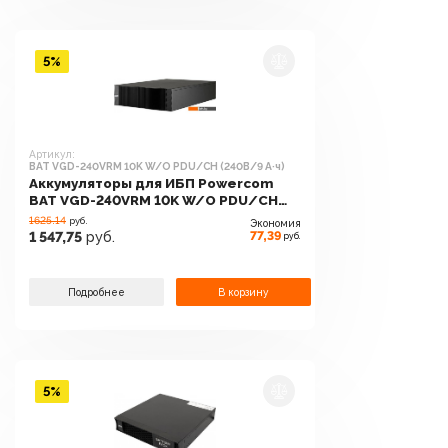
5%
Артикул:
BAT VGD-240VRM 10K W/O PDU/CH (240В/9 А·ч)
Аккумуляторы для ИБП Powercom
BAT VGD-240VRM 10K W/O PDU/CH
(240В/9 А·ч)
1625.14
руб.
Экономия
77,39
1 547,75
руб.
руб.
Подробнее
В корзину
5%