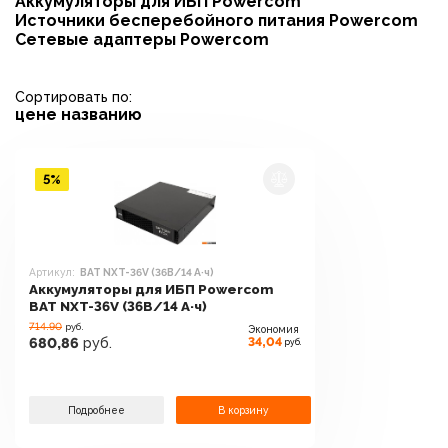
Аккумуляторы для ИБП Powercom
Источники бесперебойного питания Powercom
Сетевые адаптеры Powercom
Сортировать по:
цене
названию
5%
Артикул:
BAT NXT-36V (36В/14 А·ч)
Аккумуляторы для ИБП Powercom
BAT NXT-36V (36В/14 А·ч)
714.90
руб.
Экономия
34,04
680,86
руб.
руб.
Подробнее
В корзину