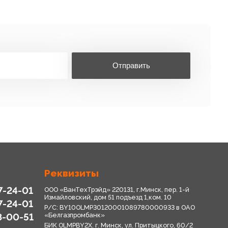
Отправить
Реквизиты
7-24-01
ООО «ВанТехТрэйд» 220131, г.Минск, пер. 1-й
Измайловский, дом 51 подъезд 1,ком. 10
7-24-01
Р/С: BY10OLMP30120001089780000933 в OАО
8-00-51
«Белгазпромбанк»
БИК OLMPBY2X. г. Минск, ул. Притыцкого, 60/2