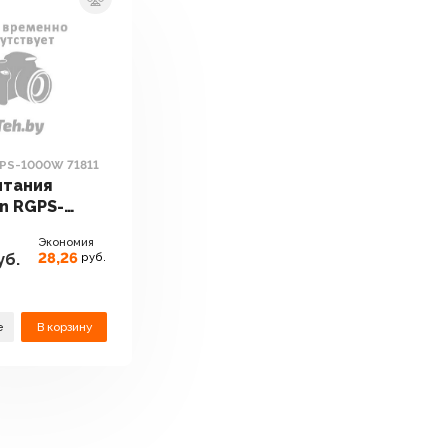
PS-1000W 71811
итания
n RGPS-
1811
Экономия
28,26
уб.
руб.
е
В корзину