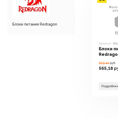
Блоки питания Redragon
Артикул:
RG
Блоки п
Redrago
1000W 7
593.44
руб.
565,18
р
Подробне