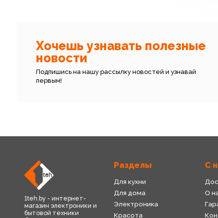
Хочешь узнавать полезные
новости
Подпишись на нашу рассылку новостей и узнавай
первым!
Разделы
С 
Для кухни
Дос
Для дома
О н
1teh.by - интернет-
Электроника
Гар
магазин электроники и
бытовой техники
Красота
Кон