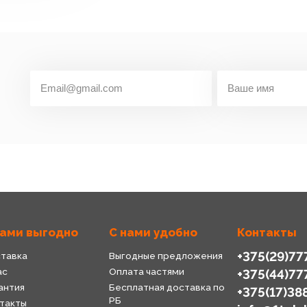
нами выгодно
С нами удобно
Контакты
+375(29)77
тавка
Выгодные предложения
ас
Оплата частями
+375(44)77
антия
Бесплатная доставка по
+375(17)38
РБ
такты