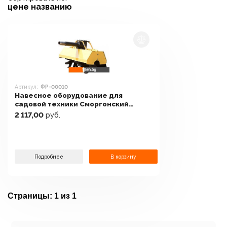
цене
названию
Артикул:
ФР-00010
Навесное оборудование для
садовой техники Сморгонский
агрегатный завод ФР-00010
2 117,00
руб.
Подробнее
В корзину
Страницы:
1 из 1