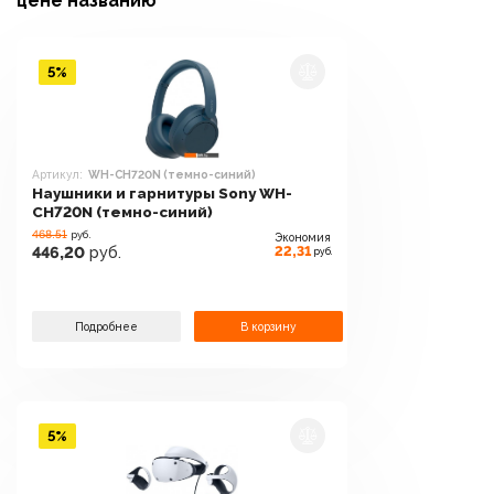
цене
названию
5%
Артикул:
WH-CH720N (темно-синий)
Наушники и гарнитуры Sony WH-
CH720N (темно-синий)
468.51
руб.
Экономия
22,31
446,20
руб.
руб.
Подробнее
В корзину
5%