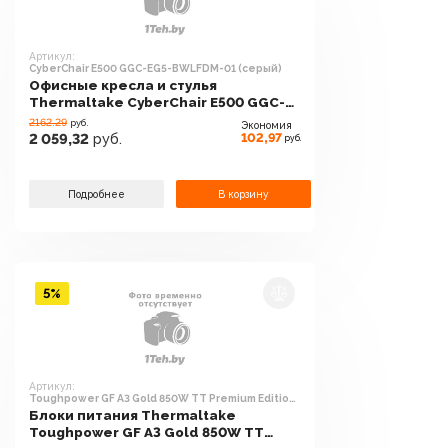
Артикул:
CyberChair E500 GGC-EG5-BWLFDM-01 (серый)
Офисные кресла и стулья
Thermaltake CyberChair E500 GGC-
EG5-BWLFDM-01 (серый)
2162.29
руб.
Экономия
102,97
2 059,32
руб.
руб.
Подробнее
В корзину
5%
Артикул:
Toughpower GF A3 Gold 850W TT Premium Edition
PS-TPD-0850FNFAGE-H
Блоки питания Thermaltake
Toughpower GF A3 Gold 850W TT