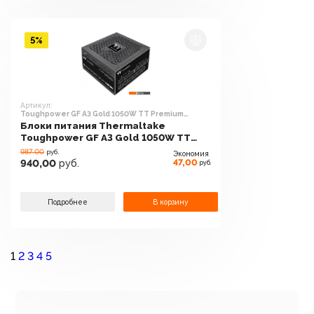
5%
Артикул:
Toughpower GF A3 Gold 1050W TT Premium
Edition PS-TPD-1050FNFAGE-H
Блоки питания Thermaltake
Toughpower GF A3 Gold 1050W TT
Premium Edition PS-TPD-1050FNFAGE-
987.00
руб.
Экономия
H
47,00
940,00
руб.
руб.
Подробнее
В корзину
1
2
3
4
5