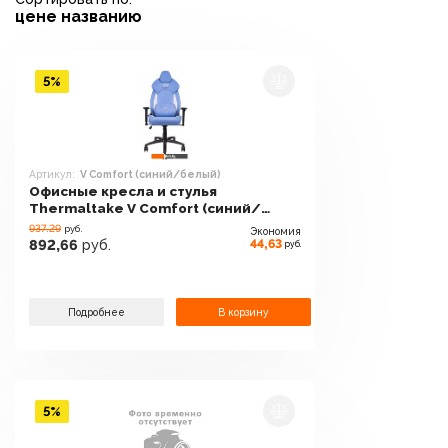
цене
названию
5%
Артикул:
V Comfort (синий/белый)
Офисные кресла и стулья
Thermaltake V Comfort (синий/
белый)
937.29
руб.
Экономия
44,63
892,66
руб.
руб.
Подробнее
В корзину
5%