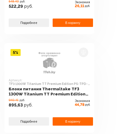
Premium Edition PS-TPD-0850FNFAGE-
548.40
руб.
Экономия
H
26,11
522,29
руб.
руб.
Подробнее
В корзину
5%
Артикул:
TF3 1300W Titanium TT Premium Edition PS-TPD-
1300FNFATE-1
Блоки питания Thermaltake TF3
1300W Titanium TT Premium Edition
PS-TPD-1300FNFATE-1
940.41
руб.
Экономия
44,78
895,63
руб.
руб.
Подробнее
В корзину