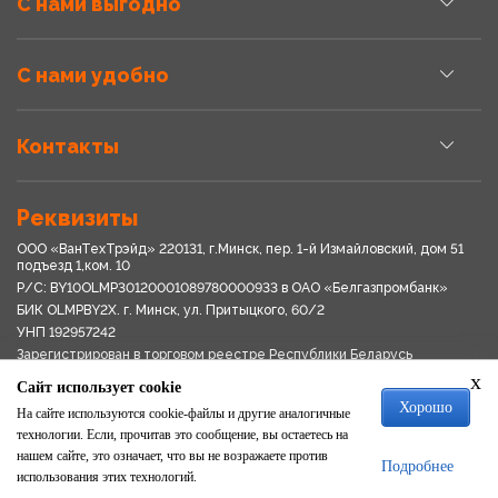
С нами выгодно
С нами удобно
Контакты
Реквизиты
ООО «ВанТехТрэйд» 220131, г.Минск, пер. 1-й Измайловский, дом 51
подъезд 1,ком. 10
Р/С: BY10OLMP30120001089780000933 в OАО «Белгазпромбанк»
БИК OLMPBY2X. г. Минск, ул. Притыцкого, 60/2
УНП 192957242
Зарегистрирован в торговом реестре Республики Беларусь
03.04.2018
x
Сайт использует cookie
Свидетельство о регистрации № 192957242выдано 18.08.2017
Хорошо
Мингориспоплком
На сайте используются cookie-файлы и другие аналогичные
Политика обработки персональных данных
технологии. Если, прочитав это сообщение, вы остаетесь на
Положение о системе видеонаблюдения
нашем сайте, это означает, что вы не возражаете против
Подробнее
Политика в отношении обработки файлов cookie
использования этих технологий.