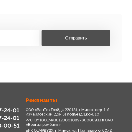
Отправить
Реквизиты
7-24-01
ООО «ВанТехТрэйд» 220131, г.Минск, пер. 1-й
Измайловский, дом 51 подъезд 1,ком. 10
7-24-01
Р/С: BY10OLMP30120001089780000933 в OАО
8-00-51
«Белгазпромбанк»
БИК OLMPBY2X. г. Минск, ул. Притыцкого, 60/2