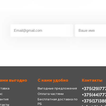
нами выгодно
С нами удобно
Контакты
+375(29)77
тавка
Выгодные предложения
ас
Оплата частями
+375(44)77
антия
Бесплатная доставка по
+375(17)38
РБ
такты