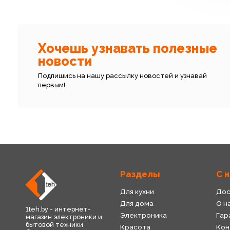
Хочешь узнавать полезные
новости
Подпишись на нашу рассылку новостей и узнавай
первым!
Разделы
С 
Для кухни
Дос
Для дома
О н
1teh.by - интернет-
Электроника
Гар
магазин электроники и
бытовой техники
Красота
Кон