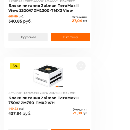
TeraMax II View 1200W ZM1200-TMX2 View
Блоки питания Zalman TeraMax II
View 1200W ZM1200-TMX2 View
567.89
руб.
Экономия
27,04
540,85
руб.
руб.
Подробнее
В корзину
5%
Артикул:
TeraMax II 750W ZM750-TMX2 WH
Блоки питания Zalman TeraMax II
750W ZM750-TMX2 WH
449.23
руб.
Экономия
21,39
427,84
руб.
руб.