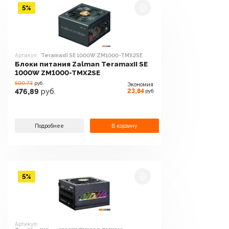
5%
Артикул:
TeramaxII SE 1000W ZM1000-TMX2SE
Блоки питания Zalman TeramaxII SE
1000W ZM1000-TMX2SE
500.73
руб.
Экономия
23,84
476,89
руб.
руб.
Подробнее
В корзину
5%
Артикул: