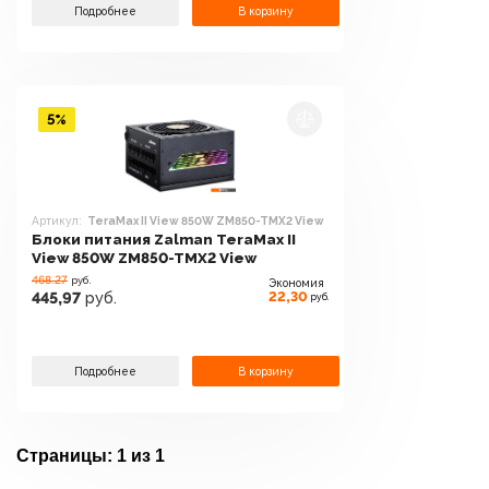
Подробнее
В корзину
5%
Артикул:
TeraMax II View 850W ZM850-TMX2 View
Блоки питания Zalman TeraMax II
View 850W ZM850-TMX2 View
468.27
руб.
Экономия
22,30
445,97
руб.
руб.
Подробнее
В корзину
Страницы:
1 из 1