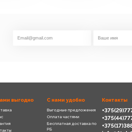
нами выгодно
С нами удобно
Контакты
+375(29)77
тавка
Выгодные предложения
ас
Оплата частями
+375(44)77
антия
Бесплатная доставка по
+375(17)38
РБ
такты