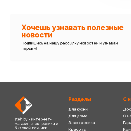
Хочешь узнавать полезные
новости
Подпишись на нашу рассылку новостей и узнавай
первым!
Разделы
С 
Для кухни
Дос
Для дома
О н
1teh.by - интернет-
Электроника
Гар
магазин электроники и
бытовой техники
Красота
Кон