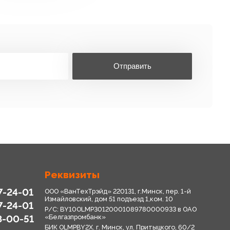
Отправить
Реквизиты
7-24-01
ООО «ВанТехТрэйд» 220131, г.Минск, пер. 1-й
Измайловский, дом 51 подъезд 1,ком. 10
7-24-01
Р/С: BY10OLMP30120001089780000933 в OАО
8-00-51
«Белгазпромбанк»
БИК OLMPBY2X. г. Минск, ул. Притыцкого, 60/2