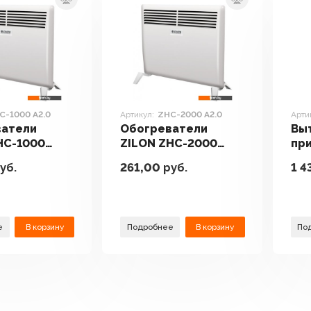
C-1000 A2.0
Артикул:
ZHC-2000 A2.0
Арти
ватели
Обогреватели
Вы
HC-1000
ZILON ZHC-2000
пр
A2.0
ве
уб.
261,00
руб.
1 4
Eas
е
В корзину
Подробнее
В корзину
По