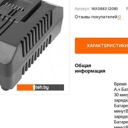
Артикул:
WA3883 (20В)
Отзывы покупателей:
0
ХАРАКТЕРИСТИКИ
Общая
информация
Время 
А.ч Ба
30 мин
зарядк
Батаре
минут
зарядк
Батаре
минут