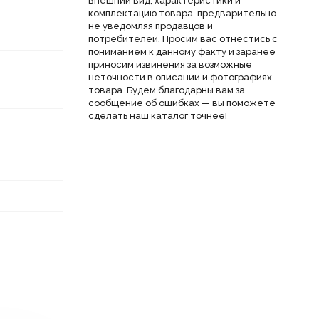
внешний вид, характеристики и
комплектацию товара, предварительно
не уведомляя продавцов и
потребителей. Просим вас отнестись с
пониманием к данному факту и заранее
приносим извинения за возможные
неточности в описании и фотографиях
товара. Будем благодарны вам за
сообщение об ошибках — вы поможете
сделать наш каталог точнее!