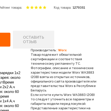
Рейтинг товара:
Код товара:
1279351
ОСТАВИТЬ
ОТЗЫВ
Производитель :
Worx
Товар подлежит обязательной
сертификации и соответствия
техническому регламенту ТС.
Фотографии, описание и технические
зарядки 1х2
характеристики модели Worx WA3883
(20В) взяты из открытых источников,
тарея: около
официального сайта производителя или
утВремя
представительства Worx в Республике
и 2х2 А.ч
Беларусь.
я: около 60
Если хотите купить Worx WA3883 (20В)
Время
то следует уточнить все параметры и
и 1х4 А.ч
габариты модели перед покупкой.
я: около 60
Представленые характеристики на
Время