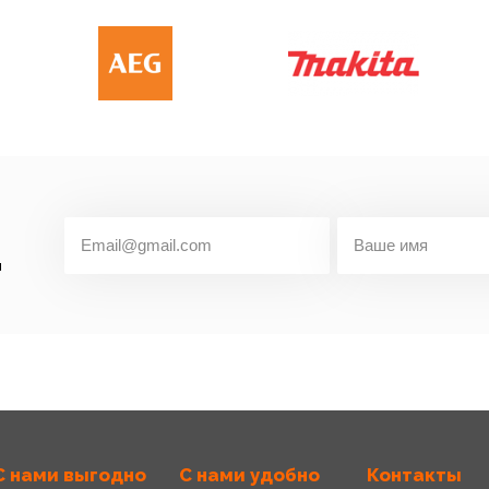
й
С нами выгодно
С нами удобно
Контакты