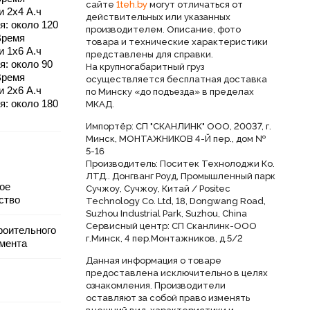
сайте
1teh.by
могут отличаться от
и 2х4 А.ч
действительных или указанных
я: около 120
производителем. Описание, фото
Время
товара и технические характеристики
и 1х6 А.ч
представлены для справки.
я: около 90
На крупногабаритный груз
Время
осуществляется бесплатная доставка
и 2х6 А.ч
по Минску «до подъезда» в пределах
я: около 180
МКАД.
Импортёр: СП "СКАНЛИНК" ООО, 20037, г.
Минск, МОНТАЖНИКОВ 4-Й пер., дом №
5-16
Производитель: Поситек Технолоджи Ко.
ЛТД.. Донгванг Роуд, Промышленный парк
ое
Сучжоу, Сучжоу, Китай / Positec
ство
Technology Co. Ltd, 18, Dongwang Road,
Suzhou Industrial Park, Suzhou, China
Сервисный центр: СП Сканлинк-ООО
роительного
г.Минск, 4 пер.Монтажников, д.5/2
мента
Данная информация о товаре
предоставлена исключительно в целях
ознакомления. Производители
оставляют за собой право изменять