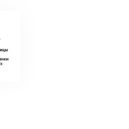
ицы
янки
x