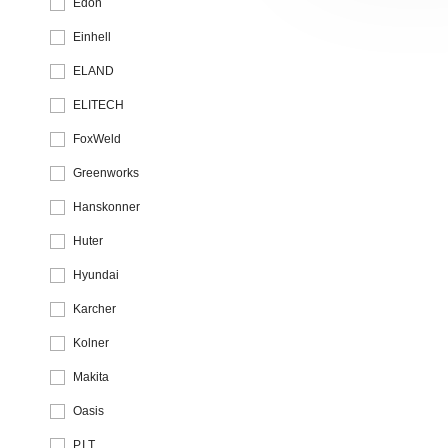
Edon
Einhell
ELAND
ELITECH
FoxWeld
Greenworks
Hanskonner
Huter
Hyundai
Karcher
Kolner
Makita
Oasis
P.I.T.