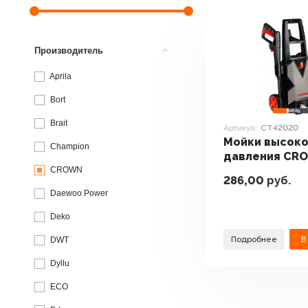
Производитель
Aprila
Bort
Brait
Артикул:
CT42020
Мойки высоко
Champion
давления CR
CT42020
CROWN
286,00
руб.
Daewoo Power
Deko
Подробнее
В
DWT
Dyllu
ECO