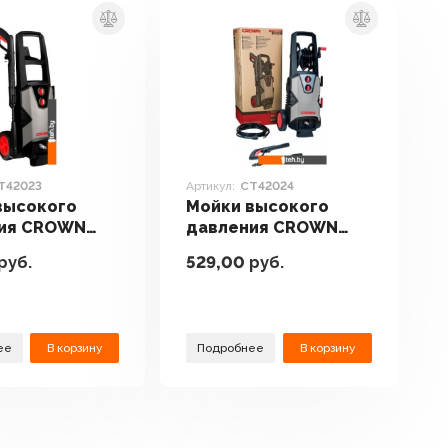
T42023
Артикул:
CT42024
высокого
Мойки высокого
ия CROWN
давления CROWN
3
CT42024
руб.
529,00
руб.
ее
В корзину
Подробнее
В корзину