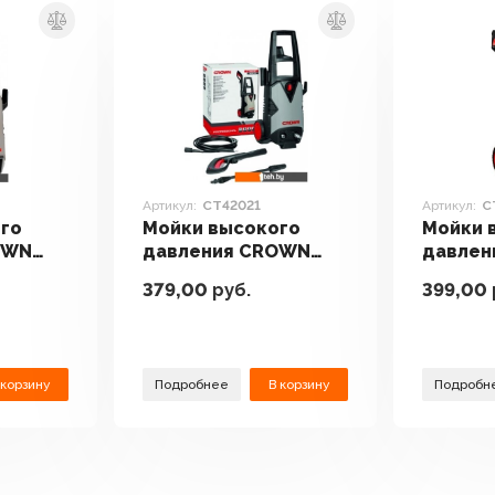
Артикул:
CT42021
Артикул:
C
го
Мойки высокого
Мойки 
OWN
давления CROWN
давлен
CT42021
CT4202
379,00
руб.
399,00
 корзину
Подробнее
В корзину
Подробн